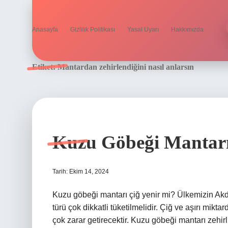
Anasayfa
Gizlilik Politikası
Yasal Uyarı
Hakkımızda
Etiket:
Mantardan zehirlendiğini nasıl anlarsın
Kuzu Göbeği Mantarı
Tarih: Ekim 14, 2024
Kuzu göbeği mantarı çiğ yenir mi? Ülkemizin Ak
türü çok dikkatli tüketilmelidir. Çiğ ve aşırı mik
çok zarar getirecektir. Kuzu göbeği mantarı zehi