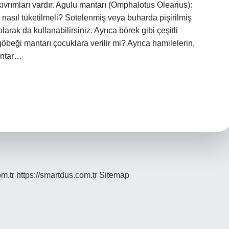
ıvrımları vardır. Agulu mantarı (Omphalotus Olearius):
 nasıl tüketilmeli? Sotelenmiş veya buharda pişirilmiş
arak da kullanabilirsiniz. Ayrıca börek gibi çeşitli
göbeği mantarı çocuklara verilir mi? Ayrıca hamilelerin,
antar…
om.tr
https://smartdus.com.tr
Sitemap