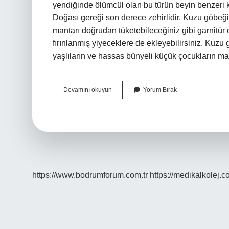
yendiğinde ölümcül olan bu türün beyin benzeri k
Doğası gereği son derece zehirlidir. Kuzu göbeği
mantarı doğrudan tüketebileceğiniz gibi garnitür ol
fırınlanmış yiyeceklere de ekleyebilirsiniz. Kuzu 
yaşlıların ve hassas bünyeli küçük çocukların m
Kuzu
Devamını okuyun
Yorum Bırak
Göbeği
Mantarı
Çiğ
Yenirse
Ne
Olur
https://www.bodrumforum.com.tr
https://medikalkolej.c