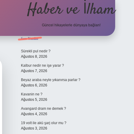
Haber ve İlham
Güncel hikayelerle dünyaya bağlan!
Sidebar
Son Yazılar
elexbet güncel ad
Sürekli pul nedir ?
Ağustos 8, 2026
Kalbur nedir ne işe yarar ?
Ağustos 7, 2026
Beyaz araba neyle yıkanırsa parlar ?
Ağustos 6, 2026
Kavanin ne ?
Ağustos 5, 2026
Avangard dram ne demek ?
Ağustos 4, 2026
19 volt ile akü şarj olur mu ?
Ağustos 3, 2026