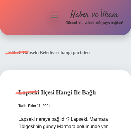
Haber ve İlham
menüyü
aç
Güncel hikayelerle dünyaya bağlan!
Anasayfa
Gizlilik Politikası
Etiket:
Lapseki Belediyesi hangi partiden
Yasal Uyarı
Hakkımızda
Lapseki Ilçesi Hangi Ile Bağlı
Tarih: Ekim 11, 2024
Lapseki nereye bağlıdır? Lapseki, Marmara
Bölgesi’nin güney Marmara bölümünde yer