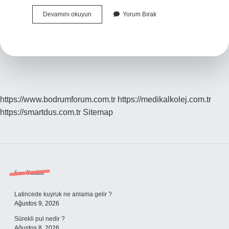
Lapseki
Devamını okuyun
Yorum Bırak
Ilçesi
Hangi
Ile
Bağlı
https://www.bodrumforum.com.tr
https://medikalkolej.com.tr
https://smartdus.com.tr
Sitemap
Sidebar
Son Yazılar
Latincede kuyruk ne anlama gelir ?
Ağustos 9, 2026
Sürekli pul nedir ?
Ağustos 8, 2026