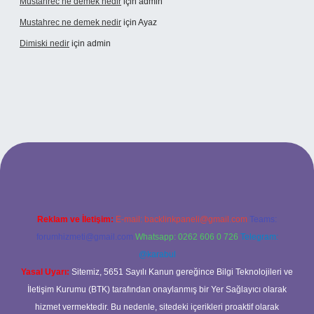
Mustahrec ne demek nedir
için
admin
Mustahrec ne demek nedir
için
Ayaz
Dimiski nedir
için
admin
t güncel adresi
https://tulipbett.net/
Reklam ve İletişim:
E-mail:
backlinkpaneli@gmail.com
Teams:
forumhizmeti@gmail.com
Whatsapp: 0262 606 0 726
Telegram:
@karabul
Yasal Uyarı:
Sitemiz, 5651 Sayılı Kanun gereğince Bilgi Teknolojileri ve
İletişim Kurumu (BTK) tarafından onaylanmış bir Yer Sağlayıcı olarak
hizmet vermektedir. Bu nedenle, sitedeki içerikleri proaktif olarak