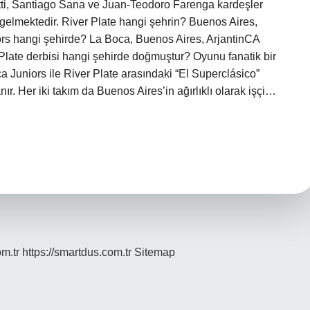
tti, Santiago Sana ve Juan-Teodoro Farenga kardeşler
gelmektedir. River Plate hangi şehrin? Buenos Aires,
iors hangi şehirde? La Boca, Buenos Aires, ArjantinCA
Plate derbisi hangi şehirde doğmuştur? Oyunu fanatik bir
a Juniors ile River Plate arasındaki “El Superclásico”
ır. Her iki takım da Buenos Aires’in ağırlıklı olarak işçi…
om.tr
https://smartdus.com.tr
Sitemap