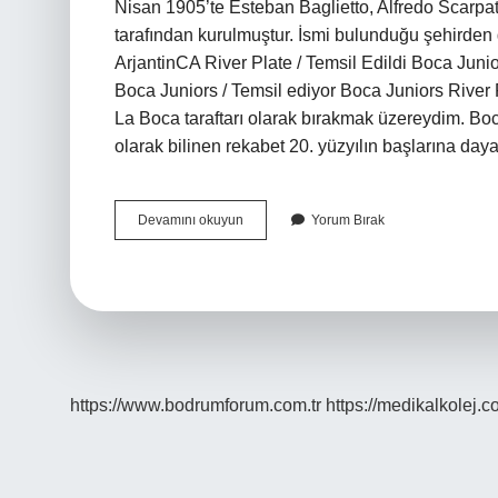
Nisan 1905’te Esteban Baglietto, Alfredo Scarpa
tarafından kurulmuştur. İsmi bulunduğu şehirden 
ArjantinCA River Plate / Temsil Edildi Boca Jun
Boca Juniors / Temsil ediyor Boca Juniors River 
La Boca taraftarı olarak bırakmak üzereydim. Boc
olarak bilinen rekabet 20. yüzyılın başlarına dayan
Boca
Devamını okuyun
Yorum Bırak
Juniors
River
Plate
Hangi
Şehirde
Doğmuştur
https://www.bodrumforum.com.tr
https://medikalkolej.c