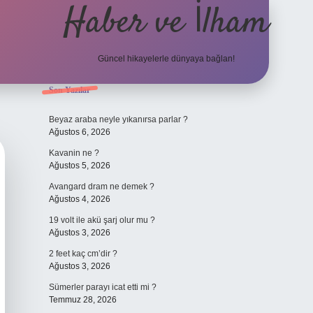
Haber ve İlham
Güncel hikayelerle dünyaya bağlan!
Sidebar
Son Yazılar
elexbet güncel adresi
https://tulipbet
Beyaz araba neyle yıkanırsa parlar ?
Ağustos 6, 2026
Kavanin ne ?
Ağustos 5, 2026
Avangard dram ne demek ?
Ağustos 4, 2026
19 volt ile akü şarj olur mu ?
Ağustos 3, 2026
2 feet kaç cm’dir ?
Ağustos 3, 2026
Sümerler parayı icat etti mi ?
Temmuz 28, 2026