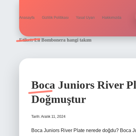
Anasayfa
Gizlilik Politikası
Yasal Uyarı
Hakkımızda
Etiket:
La Bombonera hangi takım
Boca Juniors River P
Doğmuştur
Tarih: Aralık 11, 2024
Boca Juniors River Plate nerede doğdu? Boca Juni