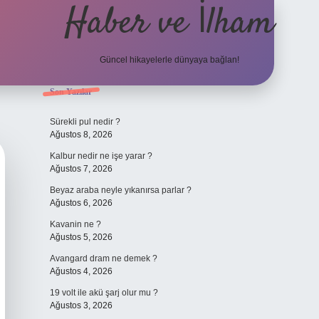
Haber ve İlham
Güncel hikayelerle dünyaya bağlan!
Sidebar
Son Yazılar
elexbet güncel adresi
https://tulipbet
Sürekli pul nedir ?
Ağustos 8, 2026
Kalbur nedir ne işe yarar ?
Ağustos 7, 2026
Beyaz araba neyle yıkanırsa parlar ?
Ağustos 6, 2026
Kavanin ne ?
Ağustos 5, 2026
Avangard dram ne demek ?
Ağustos 4, 2026
19 volt ile akü şarj olur mu ?
Ağustos 3, 2026