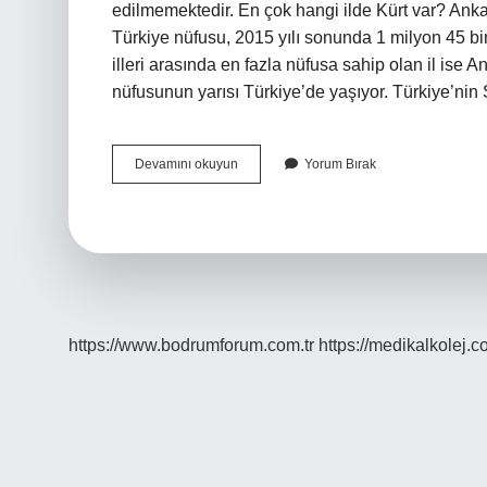
edilmemektedir. En çok hangi ilde Kürt var? Anka
Türkiye nüfusu, 2015 yılı sonunda 1 milyon 45 bin 
illeri arasında en fazla nüfusa sahip olan il ise
nüfusunun yarısı Türkiye’de yaşıyor. Türkiye’ni
Türkiyenin
Devamını okuyun
Yorum Bırak
Hangi
Bölgeleri
Kürt
https://www.bodrumforum.com.tr
https://medikalkolej.c