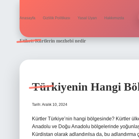
Anasayfa
Gizlilik Politikası
Yasal Uyarı
Hakkımızda
Etiket:
Kürtlerin mezhebi nedir
Türkiyenin Hangi Böl
Tarih: Aralık 10, 2024
Kürtler Türkiye’nin hangi bölgesinde? Kürtler ül
Anadolu ve Doğu Anadolu bölgelerinde yoğunlaşmı
Kürdistan olarak adlandırılsa da, bu adlandırma ç