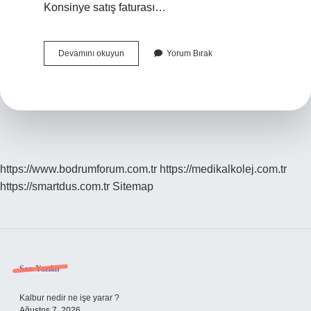
Konsinye satış faturası…
Konsinye
Devamını okuyun
Yorum Bırak
Ihracatta
Fatura
Kesilir
Mi
https://www.bodrumforum.com.tr
https://medikalkolej.com.tr
https://smartdus.com.tr
Sitemap
Sidebar
Son Yazılar
Kalbur nedir ne işe yarar ?
Ağustos 7, 2026