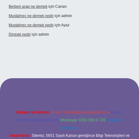
Berberi arap ne demek
için
Canan
Mustahrec ne demek nedir
için
admin
Mustahrec ne demek nedir
için
Ayaz
Dimiski nedir
için
admin
//tulipbett.net/
Reklam ve İletişim:
E-mail:
backlinkpaneli@gmail.com
Teams:
forumhizmeti@gmail.com
Whatsapp: 0262 606 0 726
Telegram:
@karabul
Yasal Uyarı:
Sitemiz, 5651 Sayılı Kanun gereğince Bilgi Teknolojileri ve