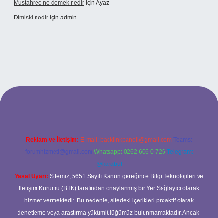
Mustahrec ne demek nedir
için
Ayaz
Dimiski nedir
için
admin
t güncel adresi
https://tulipbett.net/
Reklam ve İletişim:
E-mail:
backlinkpaneli@gmail.com
Teams:
forumhizmeti@gmail.com
Whatsapp: 0262 606 0 726
Telegram:
@karabul
Yasal Uyarı:
Sitemiz, 5651 Sayılı Kanun gereğince Bilgi Teknolojileri ve
İletişim Kurumu (BTK) tarafından onaylanmış bir Yer Sağlayıcı olarak
hizmet vermektedir. Bu nedenle, sitedeki içerikleri proaktif olarak
denetleme veya araştırma yükümlülüğümüz bulunmamaktadır. Ancak,