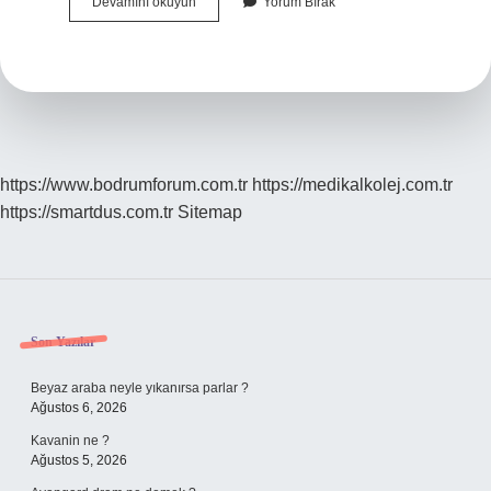
Koç
Devamını okuyun
Yorum Bırak
Seçerken
Nelere
Dikkat
Edilmeli
https://www.bodrumforum.com.tr
https://medikalkolej.com.tr
https://smartdus.com.tr
Sitemap
Sidebar
Son Yazılar
Beyaz araba neyle yıkanırsa parlar ?
Ağustos 6, 2026
Kavanin ne ?
Ağustos 5, 2026