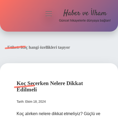
Haber ve İlham
menüyü
aç
Güncel hikayelerle dünyaya bağlan!
Anasayfa
Gizlilik Politikası
Etiket:
Koç hangi özellikleri taşıyor
Yasal Uyarı
Hakkımızda
Koç Seçerken Nelere Dikkat
Edilmeli
Tarih: Ekim 18, 2024
Koç alırken nelere dikkat etmeliyiz? Güçlü ve