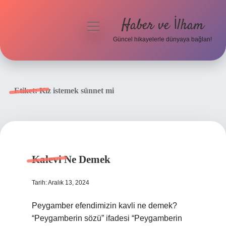
Haber ve İlham
menüyü
aç
Güncel hikayelerle dünyaya bağlan!
Anasayfa
Gizlilik Politikası
Etiket:
Kız istemek sünnet mi
Yasal Uyarı
Hakkımızda
Kalevi Ne Demek
Tarih: Aralık 13, 2024
Peygamber efendimizin kavli ne demek?
“Peygamberin sözü” ifadesi “Peygamberin