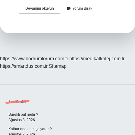
Kalevi
Devamını okuyun
Yorum Bırak
Ne
Demek
https://www.bodrumforum.com.tr
https://medikalkolej.com.tr
https://smartdus.com.tr
Sitemap
Sidebar
Son Yazılar
Sürekli pul nedir ?
Ağustos 8, 2026
Kalbur nedir ne işe yarar ?
Ağustos 7, 2026