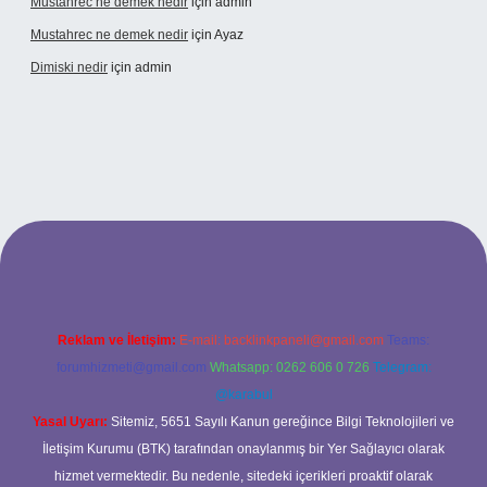
Mustahrec ne demek nedir
için
admin
Mustahrec ne demek nedir
için
Ayaz
Dimiski nedir
için
admin
://tulipbett.net/
Reklam ve İletişim:
E-mail:
backlinkpaneli@gmail.com
Teams:
forumhizmeti@gmail.com
Whatsapp: 0262 606 0 726
Telegram:
@karabul
Yasal Uyarı:
Sitemiz, 5651 Sayılı Kanun gereğince Bilgi Teknolojileri ve
İletişim Kurumu (BTK) tarafından onaylanmış bir Yer Sağlayıcı olarak
hizmet vermektedir. Bu nedenle, sitedeki içerikleri proaktif olarak