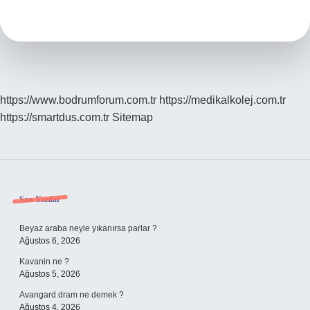
Işe
Yarar
https://www.bodrumforum.com.tr
https://medikalkolej.com.tr
https://smartdus.com.tr
Sitemap
Sidebar
Son Yazılar
Beyaz araba neyle yıkanırsa parlar ?
Ağustos 6, 2026
Kavanin ne ?
Ağustos 5, 2026
Avangard dram ne demek ?
Ağustos 4, 2026