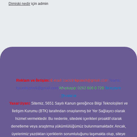
Dimiski nedir
için
admin
ps://tulipbett.net/
Reklam ve İletişim:
E-mail:
backlinkpaneli@gmail.com
Teams:
forumhizmeti@gmail.com
Whatsapp: 0262 606 0 726
Telegram:
@karabul
Yasal Uyarı:
Sitemiz, 5651 Sayılı Kanun gereğince Bilgi Teknolojileri ve
İletişim Kurumu (BTK) tarafından onaylanmış bir Yer Sağlayıcı olarak
hizmet vermektedir. Bu nedenle, sitedeki içerikleri proaktif olarak
denetleme veya araştırma yükümlülüğümüz bulunmamaktadır. Ancak,
üyelerimiz yazdıkları içeriklerin sorumluluğunu taşımakta olup, siteye