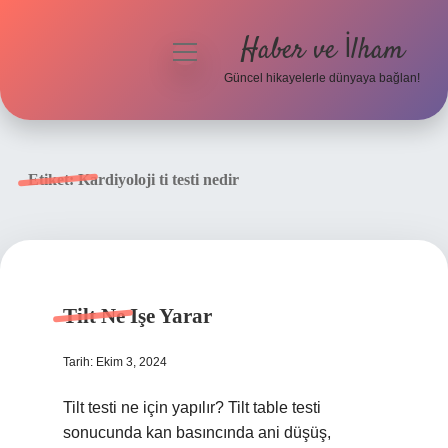
Haber ve İlham
menüyü
aç
Güncel hikayelerle dünyaya bağlan!
Anasayfa
Gizlilik Politikası
Etiket:
Kardiyoloji ti testi nedir
Yasal Uyarı
Hakkımızda
Tilt Ne Işe Yarar
Tarih: Ekim 3, 2024
Tilt testi ne için yapılır? Tilt table testi
sonucunda kan basıncında ani düşüş,