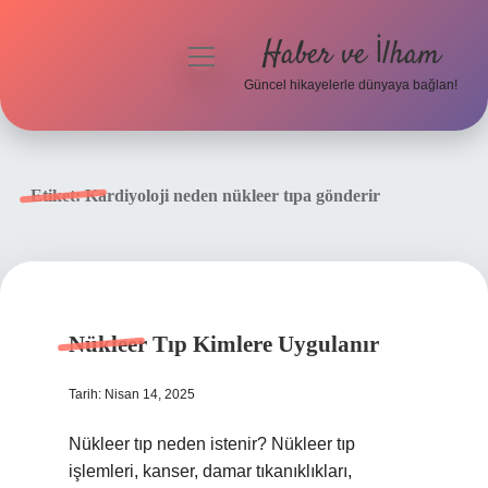
Haber ve İlham
menüyü
aç
Güncel hikayelerle dünyaya bağlan!
Anasayfa
Gizlilik Politikası
Etiket:
Kardiyoloji neden nükleer tıpa gönderir
Yasal Uyarı
Hakkımızda
Nükleer Tıp Kimlere Uygulanır
Tarih: Nisan 14, 2025
Nükleer tıp neden istenir? Nükleer tıp
işlemleri, kanser, damar tıkanıklıkları,