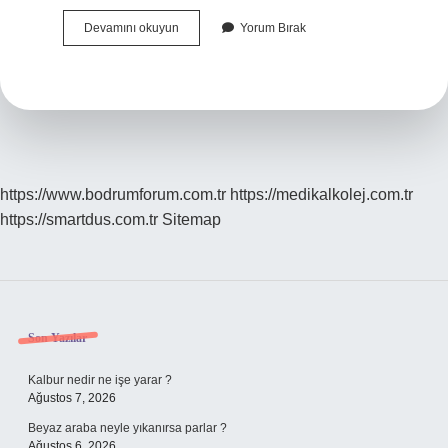
Nükleer
Devamını okuyun
Yorum Bırak
Tıp
Kimlere
Uygulanır
https://www.bodrumforum.com.tr
https://medikalkolej.com.tr
https://smartdus.com.tr
Sitemap
Sidebar
Son Yazılar
Kalbur nedir ne işe yarar ?
Ağustos 7, 2026
Beyaz araba neyle yıkanırsa parlar ?
Ağustos 6, 2026