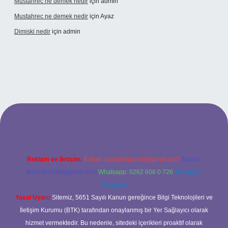
Mustahrec ne demek nedir
için
admin
Mustahrec ne demek nedir
için
Ayaz
Dimiski nedir
için
admin
s://tulipbett.net/
Reklam ve İletişim:
E-mail:
backlinkpaneli@gmail.com
Teams:
forumhizmeti@gmail.com
Whatsapp: 0262 606 0 726
Telegram:
@karabul
Yasal Uyarı:
Sitemiz, 5651 Sayılı Kanun gereğince Bilgi Teknolojileri ve
İletişim Kurumu (BTK) tarafından onaylanmış bir Yer Sağlayıcı olarak
hizmet vermektedir. Bu nedenle, sitedeki içerikleri proaktif olarak