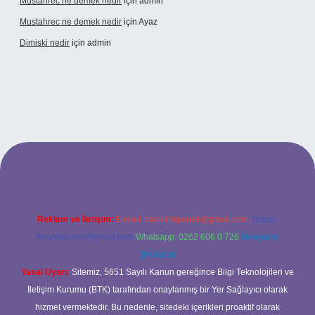
Mustahrec ne demek nedir
için
admin
Mustahrec ne demek nedir
için
Ayaz
Dimiski nedir
için
admin
://tulipbett.net/
Reklam ve İletişim:
E-mail:
backlinkpaneli@gmail.com
Teams:
forumhizmeti@gmail.com
Whatsapp: 0262 606 0 726
Telegram:
@karabul
Yasal Uyarı:
Sitemiz, 5651 Sayılı Kanun gereğince Bilgi Teknolojileri ve
İletişim Kurumu (BTK) tarafından onaylanmış bir Yer Sağlayıcı olarak
hizmet vermektedir. Bu nedenle, sitedeki içerikleri proaktif olarak