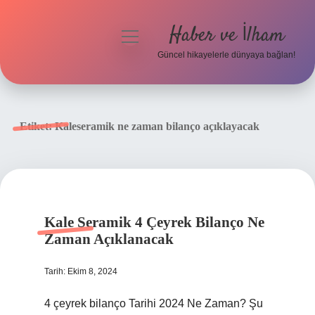
Haber ve İlham
menüyü
aç
Güncel hikayelerle dünyaya bağlan!
Anasayfa
Gizlilik Politikası
Etiket:
Kaleseramik ne zaman bilanço açıklayacak
Yasal Uyarı
Hakkımızda
Kale Seramik 4 Çeyrek Bilanço Ne
Zaman Açıklanacak
Tarih: Ekim 8, 2024
4 çeyrek bilanço Tarihi 2024 Ne Zaman? Şu