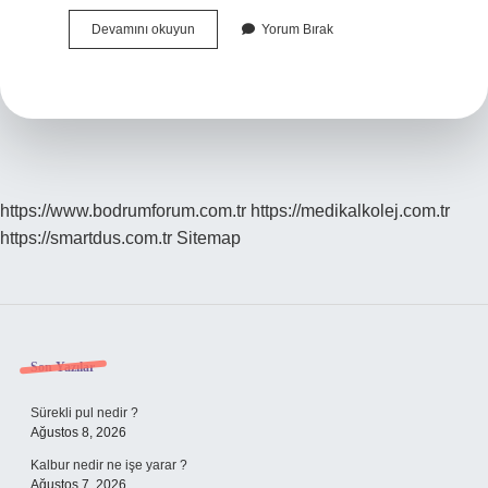
Kale
Devamını okuyun
Yorum Bırak
Seramik
4
Çeyrek
Bilanço
Ne
Zaman
Açıklanacak
https://www.bodrumforum.com.tr
https://medikalkolej.com.tr
https://smartdus.com.tr
Sitemap
Sidebar
Son Yazılar
Sürekli pul nedir ?
Ağustos 8, 2026
Kalbur nedir ne işe yarar ?
Ağustos 7, 2026