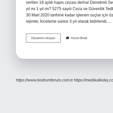
verilen 18 aylık hapis cezası derhal Denetimli Se
yıl mı 1 yıl mı? 5275 sayılı Ceza ve Güvenlik Te
30 Mart 2020 tarihine kadar işlenen suçlar için özel
rejimle; İnceleme süresi 3 yıl olarak belirlendi.…
Cinsel
Devamını okuyun
Yorum Bırak
Suçların
Denetimi
Kaç
Yıldır
https://www.bodrumforum.com.tr
https://medikalkolej.c