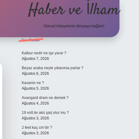
Haber ve İlham
Güncel hikayelerle dünyaya bağlan!
Sidebar
Son Yazılar
elexbet güncel adresi
https://tulipbet
Kalbur nedir ne işe yarar ?
Ağustos 7, 2026
Beyaz araba neyle yıkanırsa parlar ?
Ağustos 6, 2026
Kavanin ne ?
Ağustos 5, 2026
Avangard dram ne demek ?
Ağustos 4, 2026
19 volt ile akü şarj olur mu ?
Ağustos 3, 2026
2 feet kaç cm’dir ?
Ağustos 3, 2026