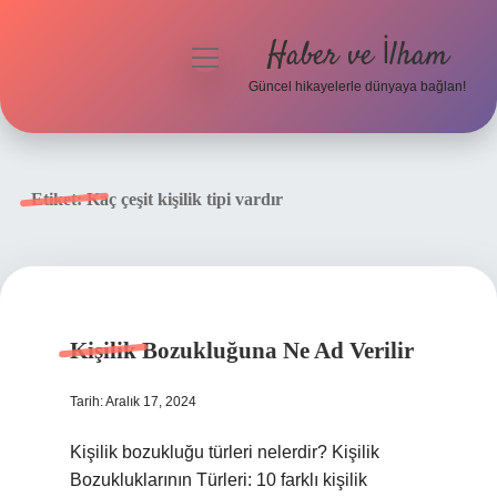
Haber ve İlham
menüyü
aç
Güncel hikayelerle dünyaya bağlan!
Anasayfa
Gizlilik Politikası
Etiket:
Kaç çeşit kişilik tipi vardır
Yasal Uyarı
Hakkımızda
Kişilik Bozukluğuna Ne Ad Verilir
Tarih: Aralık 17, 2024
Kişilik bozukluğu türleri nelerdir? Kişilik
Bozukluklarının Türleri: 10 farklı kişilik