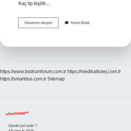
Kaç tip kişilik…
Kişilik
Devamını okuyun
Yorum Bırak
Bozukluğuna
Ne
Ad
Verilir
https://www.bodrumforum.com.tr
https://medikalkolej.com.tr
https://smartdus.com.tr
Sitemap
Sidebar
Son Yazılar
Sürekli pul nedir ?