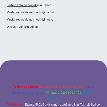
Berberi arap ne demek
için
Canan
Mustahrec ne demek nedir
için
admin
Mustahrec ne demek nedir
için
Ayaz
Dimiski nedir
için
admin
t güncel adresi
https://tulipbett.net/
Reklam ve İletişim:
E-mail:
backlinkpaneli@gmail.com
Teams:
forumhizmeti@gmail.com
Whatsapp: 0262 606 0 726
Telegram:
@karabul
Yasal Uyarı:
Sitemiz, 5651 Sayılı Kanun gereğince Bilgi Teknolojileri ve