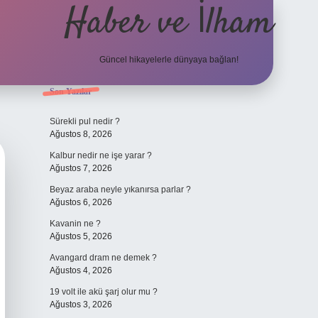
Haber ve İlham
Güncel hikayelerle dünyaya bağlan!
Sidebar
Son Yazılar
elexbet güncel ad
Sürekli pul nedir ?
Ağustos 8, 2026
Kalbur nedir ne işe yarar ?
Ağustos 7, 2026
Beyaz araba neyle yıkanırsa parlar ?
Ağustos 6, 2026
Kavanin ne ?
Ağustos 5, 2026
Avangard dram ne demek ?
Ağustos 4, 2026
19 volt ile akü şarj olur mu ?
Ağustos 3, 2026