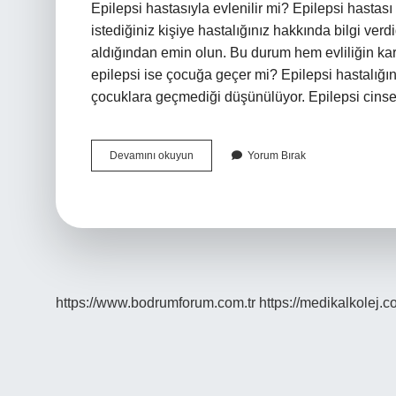
Epilepsi hastasıyla evlenilir mi? Epilepsi hastası 
istediğiniz kişiye hastalığınız hakkında bilgi v
aldığından emin olun. Bu durum hem evliliğin karş
epilepsi ise çocuğa geçer mi? Epilepsi hastalığın
çocuklara geçmediği düşünülüyor. Epilepsi cinse
Epilepsi
Devamını okuyun
Yorum Bırak
Erkeğin
Çocuğu
Olur
Mu
https://www.bodrumforum.com.tr
https://medikalkolej.c