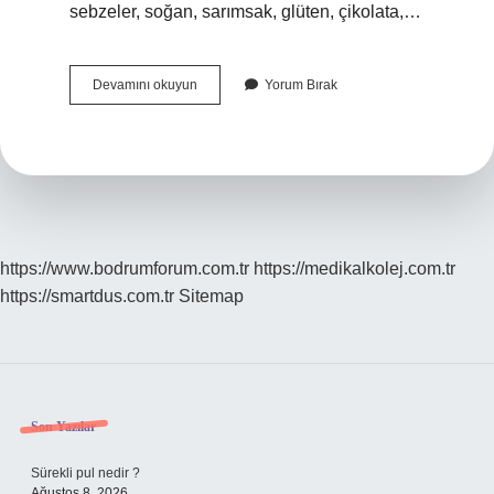
sebzeler, soğan, sarımsak, glüten, çikolata,…
Huzursuz
Devamını okuyun
Yorum Bırak
Bağırsak
Sendromu
Neler
Yasak
https://www.bodrumforum.com.tr
https://medikalkolej.com.tr
https://smartdus.com.tr
Sitemap
Sidebar
Son Yazılar
Sürekli pul nedir ?
Ağustos 8, 2026