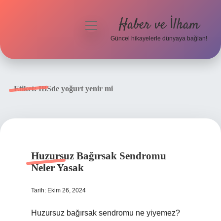
Haber ve İlham
menüyü
aç
Güncel hikayelerle dünyaya bağlan!
Anasayfa
Gizlilik Politikası
Etiket:
IBSde yoğurt yenir mi
Yasal Uyarı
Hakkımızda
Huzursuz Bağırsak Sendromu
Neler Yasak
Tarih: Ekim 26, 2024
Huzursuz bağırsak sendromu ne yiyemez?