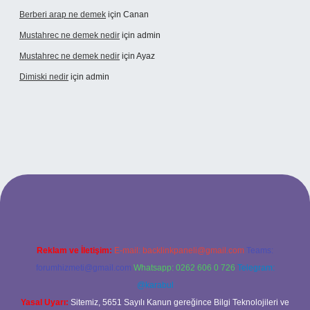
Berberi arap ne demek
için
Canan
Mustahrec ne demek nedir
için
admin
Mustahrec ne demek nedir
için
Ayaz
Dimiski nedir
için
admin
t güncel adresi
https://tulipbett.net/
Reklam ve İletişim:
E-mail:
backlinkpaneli@gmail.com
Teams:
forumhizmeti@gmail.com
Whatsapp: 0262 606 0 726
Telegram:
@karabul
Yasal Uyarı:
Sitemiz, 5651 Sayılı Kanun gereğince Bilgi Teknolojileri ve