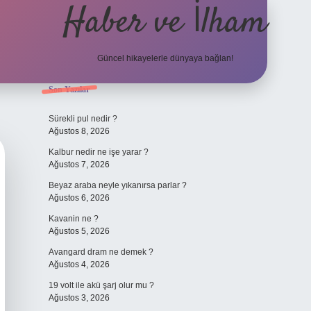
Haber ve İlham
Güncel hikayelerle dünyaya bağlan!
Sidebar
Son Yazılar
elexbet güncel ad
Sürekli pul nedir ?
Ağustos 8, 2026
Kalbur nedir ne işe yarar ?
Ağustos 7, 2026
Beyaz araba neyle yıkanırsa parlar ?
Ağustos 6, 2026
Kavanin ne ?
Ağustos 5, 2026
Avangard dram ne demek ?
Ağustos 4, 2026
19 volt ile akü şarj olur mu ?
Ağustos 3, 2026