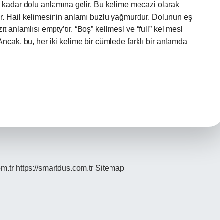
 kadar dolu anlamına gelir. Bu kelime mecazi olarak
 gelir. Hail kelimesinin anlamı buzlu yağmurdur. Dolunun eş
ıt anlamlısı empty’tır. “Boş” kelimesi ve “full” kelimesi
 Ancak, bu, her iki kelime bir cümlede farklı bir anlamda
om.tr
https://smartdus.com.tr
Sitemap