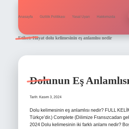
Anasayfa
Gizlilik Politikası
Yasal Uyarı
Hakkımızda
Etiket:
Hayat dolu kelimesinin eş anlamlısı nedir
Dolunun Eş Anlamlısı
Tarih: Kasım 3, 2024
Dolu kelimesinin eş anlamlısı nedir? FULL KE
Türkçe’dir.) Complete (Dilimize Fransızcadan gel
2024 Dolu kelimesinin iki farklı anlamı nedir? B