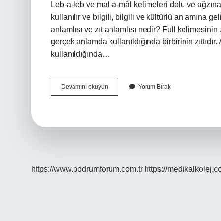
Leb-a-leb ve mal-a-mâl kelimeleri dolu ve ağzına
kullanılır ve bilgili, bilgili ve kültürlü anlamına
anlamlısı ve zıt anlamlısı nedir? Full kelimesinin z
gerçek anlamda kullanıldığında birbirinin zıttıdır.
kullanıldığında…
Dolunun
Devamını okuyun
Yorum Bırak
Eş
Anlamlısı
Nedir
https://www.bodrumforum.com.tr
https://medikalkolej.c