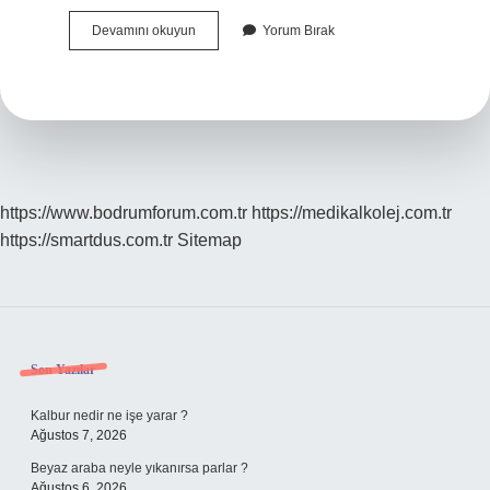
Avşar
Devamını okuyun
Yorum Bırak
Hangi
Boy
https://www.bodrumforum.com.tr
https://medikalkolej.com.tr
https://smartdus.com.tr
Sitemap
Sidebar
Son Yazılar
Kalbur nedir ne işe yarar ?
Ağustos 7, 2026
Beyaz araba neyle yıkanırsa parlar ?
Ağustos 6, 2026