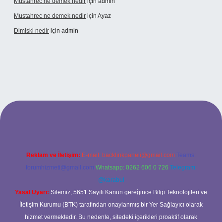
Mustahrec ne demek nedir
için
admin
Mustahrec ne demek nedir
için
Ayaz
Dimiski nedir
için
admin
t güncel adresi
https://tulipbett.net/
Reklam ve İletişim:
E-mail:
backlinkpaneli@gmail.com
Teams:
forumhizmeti@gmail.com
Whatsapp: 0262 606 0 726
Telegram:
@karabul
Yasal Uyarı:
Sitemiz, 5651 Sayılı Kanun gereğince Bilgi Teknolojileri ve
İletişim Kurumu (BTK) tarafından onaylanmış bir Yer Sağlayıcı olarak
hizmet vermektedir. Bu nedenle, sitedeki içerikleri proaktif olarak