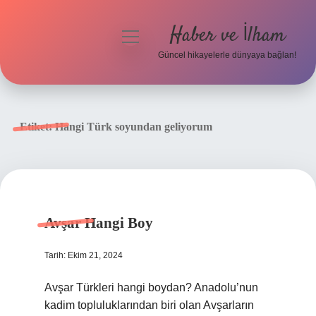
Haber ve İlham
menüyü
aç
Güncel hikayelerle dünyaya bağlan!
Anasayfa
Gizlilik Politikası
Etiket:
Hangi Türk soyundan geliyorum
Yasal Uyarı
Hakkımızda
Avşar Hangi Boy
Tarih: Ekim 21, 2024
Avşar Türkleri hangi boydan? Anadolu’nun
kadim topluluklarından biri olan Avşarların