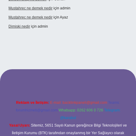
Mustahrec ne demek nedir
için
admin
Mustahrec ne demek nedir
için
Ayaz
Dimiski nedir
için
admin
://tulipbett.net/
Reklam ve İletişim:
E-mail:
backlinkpaneli@gmail.com
Teams:
forumhizmeti@gmail.com
Whatsapp: 0262 606 0 726
Telegram:
@karabul
Yasal Uyarı:
Sitemiz, 5651 Sayılı Kanun gereğince Bilgi Teknolojileri ve
İletişim Kurumu (BTK) tarafından onaylanmış bir Yer Sağlayıcı olarak