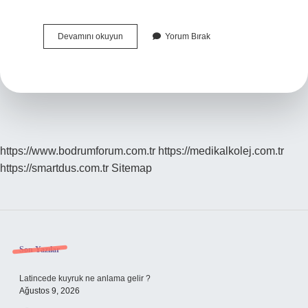
Ak
Devamını okuyun
Yorum Bırak
Parti
Merkez
Sağ
Mı
https://www.bodrumforum.com.tr
https://medikalkolej.com.tr
https://smartdus.com.tr
Sitemap
Sidebar
Son Yazılar
Latincede kuyruk ne anlama gelir ?
Ağustos 9, 2026