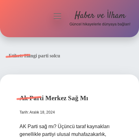
Haber ve İlham
menüyü
aç
Güncel hikayelerle dünyaya bağlan!
Anasayfa
Gizlilik Politikası
Etiket:
Hangi parti solcu
Yasal Uyarı
Hakkımızda
Ak Parti Merkez Sağ Mı
Tarih: Aralık 18, 2024
AK Parti sağ mı? Üçüncü taraf kaynakları
genellikle partiyi ulusal muhafazakarlık,