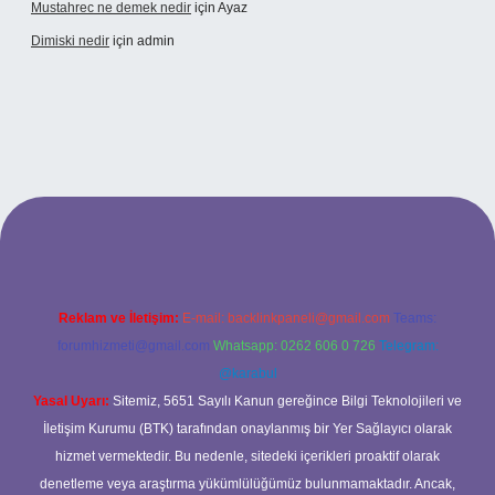
Mustahrec ne demek nedir
için
Ayaz
Dimiski nedir
için
admin
s://tulipbett.net/
Reklam ve İletişim:
E-mail:
backlinkpaneli@gmail.com
Teams:
forumhizmeti@gmail.com
Whatsapp: 0262 606 0 726
Telegram:
@karabul
Yasal Uyarı:
Sitemiz, 5651 Sayılı Kanun gereğince Bilgi Teknolojileri ve
İletişim Kurumu (BTK) tarafından onaylanmış bir Yer Sağlayıcı olarak
hizmet vermektedir. Bu nedenle, sitedeki içerikleri proaktif olarak
denetleme veya araştırma yükümlülüğümüz bulunmamaktadır. Ancak,