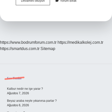
Platonik
Devamını okuyun
Yorum Bırak
Aşkın
Simgesi
Nedir
https://www.bodrumforum.com.tr
https://medikalkolej.com.tr
https://smartdus.com.tr
Sitemap
Sidebar
Son Yazılar
Kalbur nedir ne işe yarar ?
Ağustos 7, 2026
Beyaz araba neyle yıkanırsa parlar ?
Ağustos 6, 2026