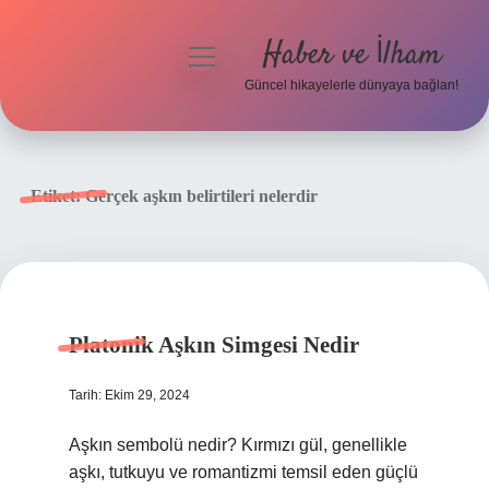
Haber ve İlham
menüyü
aç
Güncel hikayelerle dünyaya bağlan!
Anasayfa
Gizlilik Politikası
Etiket:
Gerçek aşkın belirtileri nelerdir
Yasal Uyarı
Hakkımızda
Platonik Aşkın Simgesi Nedir
Tarih: Ekim 29, 2024
Aşkın sembolü nedir? Kırmızı gül, genellikle
aşkı, tutkuyu ve romantizmi temsil eden güçlü