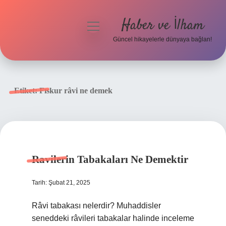
Haber ve İlham
menüyü
aç
Güncel hikayelerle dünyaya bağlan!
Anasayfa
Gizlilik Politikası
Etiket:
Fıskur râvi ne demek
Yasal Uyarı
Hakkımızda
Ravilerin Tabakaları Ne Demektir
Tarih: Şubat 21, 2025
Râvi tabakası nelerdir? Muhaddisler
seneddeki râvileri tabakalar halinde inceleme