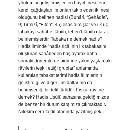
yöntemini geliştirmişler, en hayırlı nesillerin
kendi çağdaşları ile onları takip eden iki nesil
olduğunu belirten hadisi (Buhârî, “Şehâdât”,
9; Tirmizî, “Fiten”, 45) esas almışlar ve ilk üç
tabakayı sahâbe, tâbiîn, tebeu’t-tâbiîn olarak
belirlemişlerdir. Tabaka ne demek hadis?
Hadis ilminde “hadis ricâlinin ilk tabakasını
oluşturan sahâbeden başlayarak daha
sonraki dönemlerde birbirine yakın yaşlardaki
râvilerin teşkil ettiği gruplar” anlamında
kullanılan tabakat terimi hadis âlimlerinin
geliştirdiği ve diğer ilim dallarının da
benimsediği bir telif türüdür. Fıskur râvi ne
demek? Hadis Usûlü sahasına geldiğimizde
de benzer bir durum karşımıza çıkmaktadır.
Nitekim cerh-ta’dil alanında yazılmış pek…