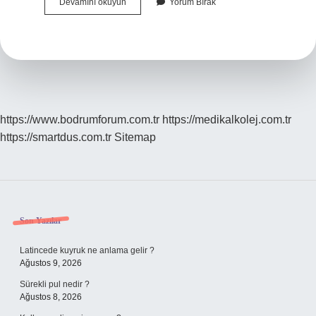
Ravilerin
Devamını okuyun
Yorum Bırak
Tabakaları
Ne
Demektir
https://www.bodrumforum.com.tr
https://medikalkolej.com.tr
https://smartdus.com.tr
Sitemap
Sidebar
Son Yazılar
Latincede kuyruk ne anlama gelir ?
Ağustos 9, 2026
Sürekli pul nedir ?
Ağustos 8, 2026