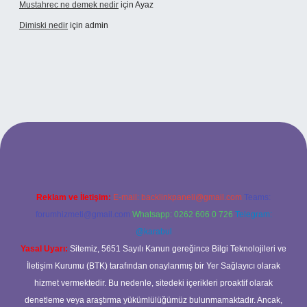
Mustahrec ne demek nedir
için
Ayaz
Dimiski nedir
için
admin
t güncel adresi
https://tulipbett.net/
Reklam ve İletişim:
E-mail:
backlinkpaneli@gmail.com
Teams:
forumhizmeti@gmail.com
Whatsapp: 0262 606 0 726
Telegram:
@karabul
Yasal Uyarı:
Sitemiz, 5651 Sayılı Kanun gereğince Bilgi Teknolojileri ve
İletişim Kurumu (BTK) tarafından onaylanmış bir Yer Sağlayıcı olarak
hizmet vermektedir. Bu nedenle, sitedeki içerikleri proaktif olarak
denetleme veya araştırma yükümlülüğümüz bulunmamaktadır. Ancak,