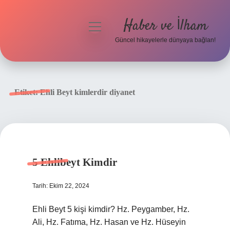
Haber ve İlham
menüyü
aç
Güncel hikayelerle dünyaya bağlan!
Anasayfa
Gizlilik Politikası
Etiket:
Ehli Beyt kimlerdir diyanet
Yasal Uyarı
Hakkımızda
5 Ehlibeyt Kimdir
Tarih: Ekim 22, 2024
Ehli Beyt 5 kişi kimdir? Hz. Peygamber, Hz.
Ali, Hz. Fatıma, Hz. Hasan ve Hz. Hüseyin