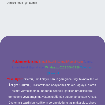
Dimiski nedir
için
admin
s://tulipbett.net/
Reklam ve İletişim:
E-mail:
backlinkpaneli@gmail.com
Teams:
forumhizmeti@gmail.com
Whatsapp: 0262 606 0 726
Telegram:
@karabul
Yasal Uyarı:
Sitemiz, 5651 Sayılı Kanun gereğince Bilgi Teknolojileri ve
İletişim Kurumu (BTK) tarafından onaylanmış bir Yer Sağlayıcı olarak
hizmet vermektedir. Bu nedenle, sitedeki içerikleri proaktif olarak
denetleme veya araştırma yükümlülüğümüz bulunmamaktadır. Ancak,
üyelerimiz yazdıkları içeriklerin sorumluluğunu taşımakta olup, siteye