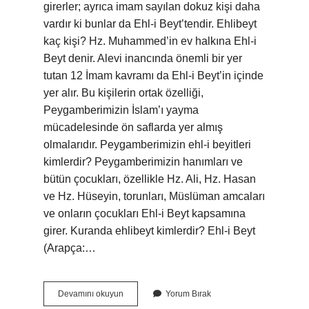
girerler; ayrıca imam sayılan dokuz kişi daha
vardır ki bunlar da Ehl-i Beyt’tendir. Ehlibeyt
kaç kişi? Hz. Muhammed’in ev halkına Ehl-i
Beyt denir. Alevi inancında önemli bir yer
tutan 12 İmam kavramı da Ehl-i Beyt’in içinde
yer alır. Bu kişilerin ortak özelliği,
Peygamberimizin İslam’ı yayma
mücadelesinde ön saflarda yer almış
olmalarıdır. Peygamberimizin ehl-i beyitleri
kimlerdir? Peygamberimizin hanımları ve
bütün çocukları, özellikle Hz. Ali, Hz. Hasan
ve Hz. Hüseyin, torunları, Müslüman amcaları
ve onların çocukları Ehl-i Beyt kapsamına
girer. Kuranda ehlibeyt kimlerdir? Ehl-i Beyt
(Arapça:…
5
Devamını okuyun
Yorum Bırak
Ehlibeyt