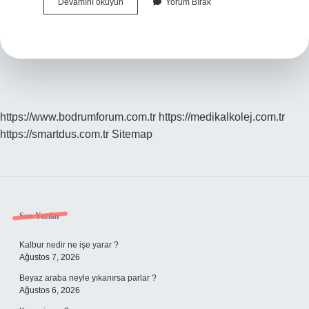
Gezegenler
Devamını okuyun
Yorum Bırak
Geri
Gider
Mi
https://www.bodrumforum.com.tr
https://medikalkolej.com.tr
https://smartdus.com.tr
Sitemap
Sidebar
Son Yazılar
Kalbur nedir ne işe yarar ?
Ağustos 7, 2026
Beyaz araba neyle yıkanırsa parlar ?
Ağustos 6, 2026