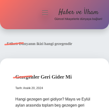
Haber ve İlham
menüyü
aç
Güncel hikayelerle dünyaya bağlan!
Anasayfa
Gizlilik Politikası
Etiket:
Dünyanın ikizi hangi gezegendir
Yasal Uyarı
Hakkımızda
Gezegenler Geri Gider Mi
Tarih: Aralık 20, 2024
Hangi gezegen geri gidiyor? Mayıs ve Eylül
ayları arasında toplam beş gezegen geri