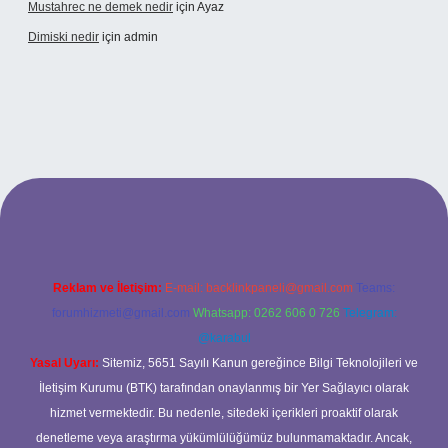
Mustahrec ne demek nedir
için
Ayaz
Dimiski nedir
için
admin
s://tulipbett.net/
Reklam ve İletişim:
E-mail:
backlinkpaneli@gmail.com
Teams:
forumhizmeti@gmail.com
Whatsapp: 0262 606 0 726
Telegram:
@karabul
Yasal Uyarı:
Sitemiz, 5651 Sayılı Kanun gereğince Bilgi Teknolojileri ve
İletişim Kurumu (BTK) tarafından onaylanmış bir Yer Sağlayıcı olarak
hizmet vermektedir. Bu nedenle, sitedeki içerikleri proaktif olarak
denetleme veya araştırma yükümlülüğümüz bulunmamaktadır. Ancak,