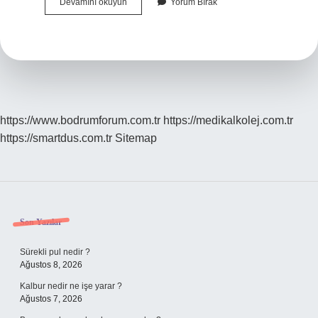
Dikey
Devamını okuyun
Yorum Bırak
Bütünleşme
Nedir
Ve
Örnek
https://www.bodrumforum.com.tr
https://medikalkolej.com.tr
https://smartdus.com.tr
Sitemap
Sidebar
Son Yazılar
Sürekli pul nedir ?
Ağustos 8, 2026
Kalbur nedir ne işe yarar ?
Ağustos 7, 2026