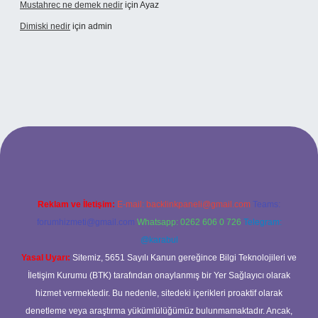
Mustahrec ne demek nedir
için
Ayaz
Dimiski nedir
için
admin
t güncel adresi
https://tulipbett.net/
Reklam ve İletişim:
E-mail:
backlinkpaneli@gmail.com
Teams:
forumhizmeti@gmail.com
Whatsapp: 0262 606 0 726
Telegram:
@karabul
Yasal Uyarı:
Sitemiz, 5651 Sayılı Kanun gereğince Bilgi Teknolojileri ve
İletişim Kurumu (BTK) tarafından onaylanmış bir Yer Sağlayıcı olarak
hizmet vermektedir. Bu nedenle, sitedeki içerikleri proaktif olarak
denetleme veya araştırma yükümlülüğümüz bulunmamaktadır. Ancak,