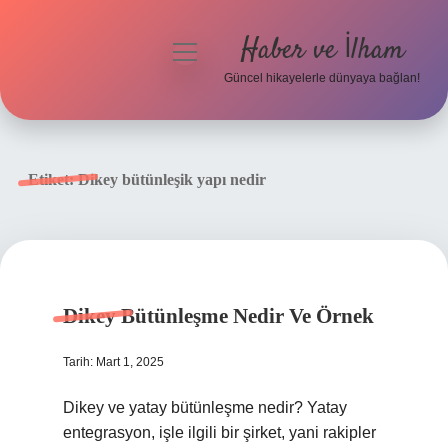
Haber ve İlham
menüyü
aç
Güncel hikayelerle dünyaya bağlan!
Anasayfa
Gizlilik Politikası
Etiket:
Dikey bütünleşik yapı nedir
Yasal Uyarı
Hakkımızda
Dikey Bütünleşme Nedir Ve Örnek
Tarih: Mart 1, 2025
Dikey ve yatay bütünleşme nedir? Yatay
entegrasyon, işle ilgili bir şirket, yani rakipler