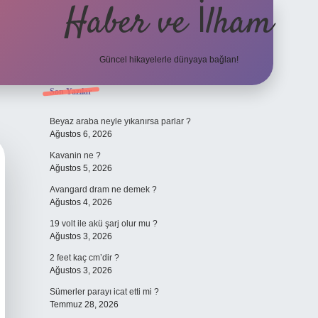
Haber ve İlham
Güncel hikayelerle dünyaya bağlan!
Sidebar
Son Yazılar
elexbet güncel adresi
https://tulipbet
Beyaz araba neyle yıkanırsa parlar ?
Ağustos 6, 2026
Kavanin ne ?
Ağustos 5, 2026
Avangard dram ne demek ?
Ağustos 4, 2026
19 volt ile akü şarj olur mu ?
Ağustos 3, 2026
2 feet kaç cm’dir ?
Ağustos 3, 2026
Sümerler parayı icat etti mi ?
Temmuz 28, 2026