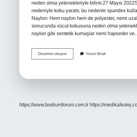
neden olma yetenekleriyle bilinir.27 Mayıs 202
nedeniyle koku yaratır, bu nedenle spandex kull
Naylon: Hem naylon hem de polyester, nemi uzak
sonucunda vücut kokusuna neden olma yetenekler
naylon gibi sentetik kumaşlar nemi hapseder v
Polyester
Devamını okuyun
Yorum Bırak
Ter
Kokutur
Mu
https://www.bodrumforum.com.tr
https://medikalkolej.c