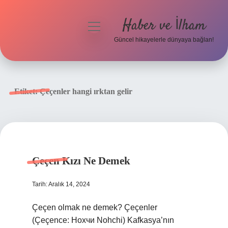
Haber ve İlham
menüyü
aç
Güncel hikayelerle dünyaya bağlan!
Anasayfa
Gizlilik Politikası
Etiket:
Çeçenler hangi ırktan gelir
Yasal Uyarı
Hakkımızda
Çeçen Kızı Ne Demek
Tarih: Aralık 14, 2024
Çeçen olmak ne demek? Çeçenler
(Çeçence: Hохчи Nohchi) Kafkasya’nın