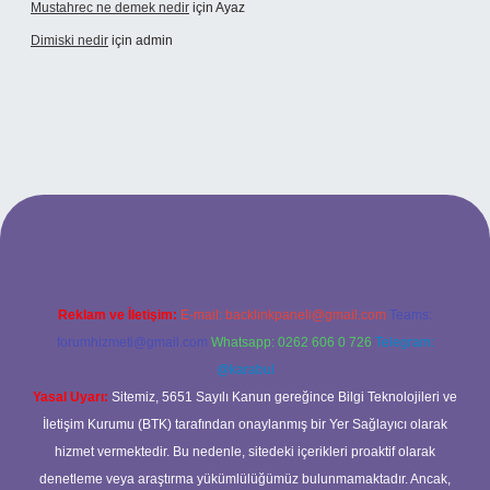
Mustahrec ne demek nedir
için
Ayaz
Dimiski nedir
için
admin
 güncel adresi
https://tulipbett.net/
Reklam ve İletişim:
E-mail:
backlinkpaneli@gmail.com
Teams:
forumhizmeti@gmail.com
Whatsapp: 0262 606 0 726
Telegram:
@karabul
Yasal Uyarı:
Sitemiz, 5651 Sayılı Kanun gereğince Bilgi Teknolojileri ve
İletişim Kurumu (BTK) tarafından onaylanmış bir Yer Sağlayıcı olarak
hizmet vermektedir. Bu nedenle, sitedeki içerikleri proaktif olarak
denetleme veya araştırma yükümlülüğümüz bulunmamaktadır. Ancak,