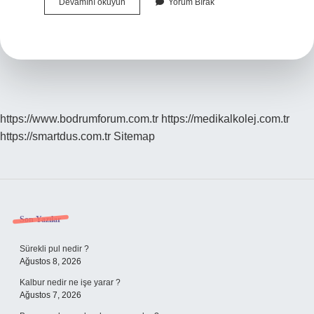
Çeçen
Devamını okuyun
Yorum Bırak
Kızı
Ne
Demek
https://www.bodrumforum.com.tr
https://medikalkolej.com.tr
https://smartdus.com.tr
Sitemap
Sidebar
Son Yazılar
Sürekli pul nedir ?
Ağustos 8, 2026
Kalbur nedir ne işe yarar ?
Ağustos 7, 2026