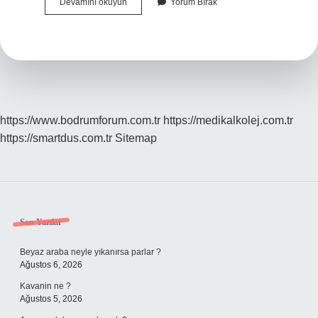
Şarap
Devamını okuyun
Yorum Bırak
Dolabı
Nedir
https://www.bodrumforum.com.tr
https://medikalkolej.com.tr
https://smartdus.com.tr
Sitemap
Sidebar
Son Yazılar
Beyaz araba neyle yıkanırsa parlar ?
Ağustos 6, 2026
Kavanin ne ?
Ağustos 5, 2026