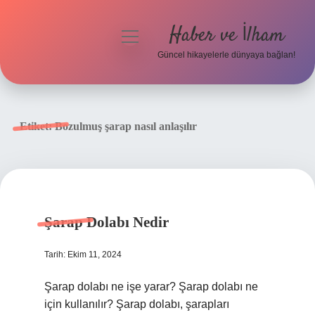
Haber ve İlham
menüyü
aç
Güncel hikayelerle dünyaya bağlan!
Anasayfa
Gizlilik Politikası
Etiket:
Bozulmuş şarap nasıl anlaşılır
Yasal Uyarı
Hakkımızda
Şarap Dolabı Nedir
Tarih: Ekim 11, 2024
Şarap dolabı ne işe yarar? Şarap dolabı ne
için kullanılır? Şarap dolabı, şarapları