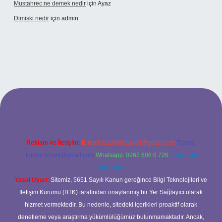
Mustahrec ne demek nedir
için
Ayaz
Dimiski nedir
için
admin
://tulipbett.net/
Reklam ve İletişim:
E-mail:
backlinkpaneli@gmail.com
Teams:
forumhizmeti@gmail.com
Whatsapp: 0262 606 0 726
Telegram:
@karabul
Yasal Uyarı:
Sitemiz, 5651 Sayılı Kanun gereğince Bilgi Teknolojileri ve
İletişim Kurumu (BTK) tarafından onaylanmış bir Yer Sağlayıcı olarak
hizmet vermektedir. Bu nedenle, sitedeki içerikleri proaktif olarak
denetleme veya araştırma yükümlülüğümüz bulunmamaktadır. Ancak,