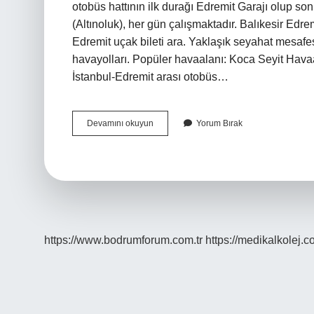
otobüs hattının ilk durağı Edremit Garajı olup so
(Altınoluk), her gün çalışmaktadır. Balıkesir Edre
Edremit uçak bileti ara. Yaklaşık seyahat mesafe
havayolları. Popüler havaalanı: Koca Seyit Havaa
İstanbul-Edremit arası otobüs…
Balıkesir
Devamını okuyun
Yorum Bırak
Edremit
Arası
Otobüsle
Kaç
Saat
https://www.bodrumforum.com.tr
https://medikalkolej.c