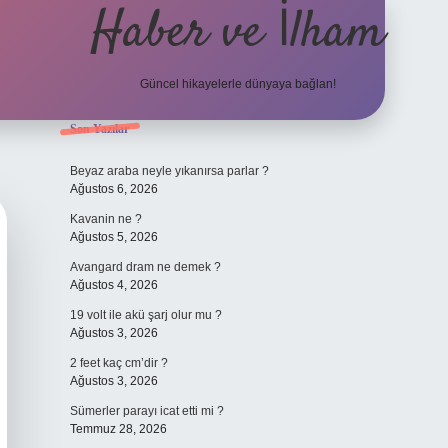
Haber ve İlham
Güncel hikayelerle dünyaya bağlan!
Sidebar
Son Yazılar
elexbet güncel adr
Beyaz araba neyle yıkanırsa parlar ?
Ağustos 6, 2026
Kavanin ne ?
Ağustos 5, 2026
Avangard dram ne demek ?
Ağustos 4, 2026
19 volt ile akü şarj olur mu ?
Ağustos 3, 2026
2 feet kaç cm’dir ?
Ağustos 3, 2026
Sümerler parayı icat etti mi ?
Temmuz 28, 2026