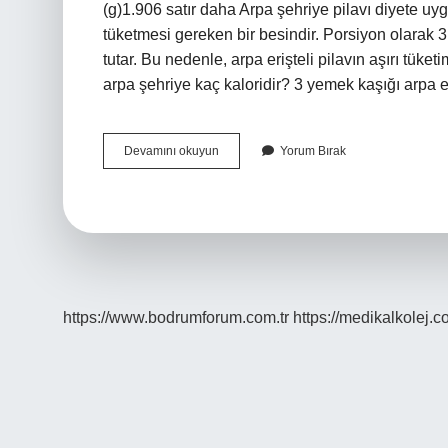
(g)1.906 satır daha Arpa şehriye pilavı diyete uygu
tüketmesi gereken bir besindir. Porsiyon olarak 3 
tutar. Bu nedenle, arpa erişteli pilavın aşırı tüket
arpa şehriye kaç kaloridir? 3 yemek kaşığı arpa e
1
Devamını okuyun
Yorum Bırak
Kase
Arpa
Şehriye
Pilavı
Kaç
Kalori
https://www.bodrumforum.com.tr
https://medikalkolej.c