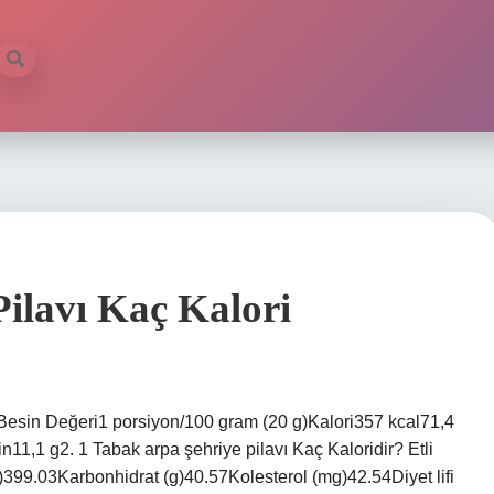
Pilavı Kaç Kalori
siBesin Değeri1 porsiyon/100 gram (20 g)Kalori357 kcal71,4
11,1 g2. 1 Tabak arpa şehriye pilavı Kaç Kaloridir? Etli
l)399.03Karbonhidrat (g)40.57Kolesterol (mg)42.54Diyet lifi