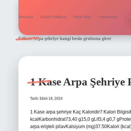
Anasayfa
Gizlilik Politikası
Yasal Uyarı
Hakkımızda
Etiket:
Arpa şehriye hangi besin grubuna girer
1 Kase Arpa Şehriye 
Tarih: Ekim 18, 2024
1 Kase arpa şehriye Kaç Kaloridir? Kalori Bilgi
kcalKarbonhidrat73,40 g15,0 gLif3,4 g0,7 gProtein
arpa erişteli pilavKalsiyum (mg)37.50Kalori (kca