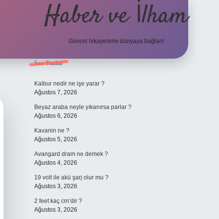
Haber ve İlham
Güncel hikayelerle dünyaya bağlan!
Sidebar
Son Yazılar
elexbet güncel adresi
https://tulipbet
Kalbur nedir ne işe yarar ?
Ağustos 7, 2026
Beyaz araba neyle yıkanırsa parlar ?
Ağustos 6, 2026
Kavanin ne ?
Ağustos 5, 2026
Avangard dram ne demek ?
Ağustos 4, 2026
19 volt ile akü şarj olur mu ?
Ağustos 3, 2026
2 feet kaç cm’dir ?
Ağustos 3, 2026