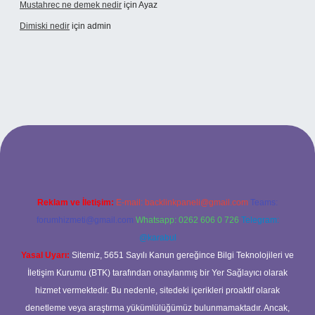
Mustahrec ne demek nedir
için
Ayaz
Dimiski nedir
için
admin
t güncel adresi
https://tulipbett.net/
Reklam ve İletişim:
E-mail:
backlinkpaneli@gmail.com
Teams:
forumhizmeti@gmail.com
Whatsapp: 0262 606 0 726
Telegram:
@karabul
Yasal Uyarı:
Sitemiz, 5651 Sayılı Kanun gereğince Bilgi Teknolojileri ve
İletişim Kurumu (BTK) tarafından onaylanmış bir Yer Sağlayıcı olarak
hizmet vermektedir. Bu nedenle, sitedeki içerikleri proaktif olarak
denetleme veya araştırma yükümlülüğümüz bulunmamaktadır. Ancak,