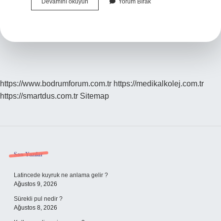
Arinma
Devamını okuyun
Yorum Bırak
Gecesi
2
Hangisi
https://www.bodrumforum.com.tr
https://medikalkolej.com.tr
https://smartdus.com.tr
Sitemap
Sidebar
Son Yazılar
Latincede kuyruk ne anlama gelir ?
Ağustos 9, 2026
Sürekli pul nedir ?
Ağustos 8, 2026