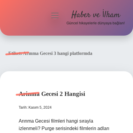
Haber ve İlham
menüyü
aç
Güncel hikayelerle dünyaya bağlan!
Anasayfa
Gizlilik Politikası
Etiket:
Arınma Gecesi 3 hangi platformda
Yasal Uyarı
Hakkımızda
Arinma Gecesi 2 Hangisi
Tarih: Kasım 5, 2024
Arınma Gecesi filmleri hangi sırayla
izlenmeli? Purge serisindeki filmlerin adları