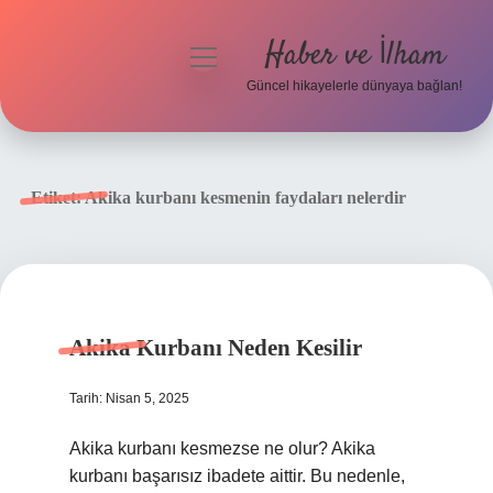
Haber ve İlham
menüyü
aç
Güncel hikayelerle dünyaya bağlan!
Anasayfa
Gizlilik Politikası
Etiket:
Akika kurbanı kesmenin faydaları nelerdir
Yasal Uyarı
Hakkımızda
Akika Kurbanı Neden Kesilir
Tarih: Nisan 5, 2025
Akika kurbanı kesmezse ne olur? Akika
kurbanı başarısız ibadete aittir. Bu nedenle,