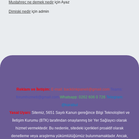
Mustahrec ne demek nedir
için
Ayaz
Dimiski nedir
için
admin
adresi
https://tulipbett.net/
Reklam ve İletişim:
E-mail:
backlinkpaneli@gmail.com
Teams:
forumhizmeti@gmail.com
Whatsapp: 0262 606 0 726
Telegram:
@karabul
Yasal Uyarı:
Sitemiz, 5651 Sayılı Kanun gereğince Bilgi Teknolojileri ve
İletişim Kurumu (BTK) tarafından onaylanmış bir Yer Sağlayıcı olarak
hizmet vermektedir. Bu nedenle, sitedeki içerikleri proaktif olarak
denetleme veya araştırma yükümlülüğümüz bulunmamaktadır. Ancak,