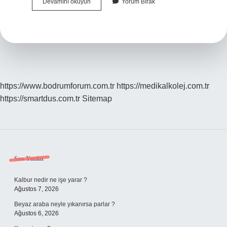
Akika
Devamını okuyun
Yorum Bırak
Kurbanı
Neden
Kesilir
https://www.bodrumforum.com.tr
https://medikalkolej.com.tr
https://smartdus.com.tr
Sitemap
Sidebar
Son Yazılar
Kalbur nedir ne işe yarar ?
Ağustos 7, 2026
Beyaz araba neyle yıkanırsa parlar ?
Ağustos 6, 2026