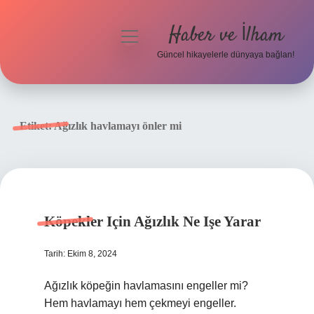
Haber ve İlham
menüyü
aç
Güncel hikayelerle dünyaya bağlan!
Anasayfa
Gizlilik Politikası
Etiket:
Ağızlık havlamayı önler mi
Yasal Uyarı
Hakkımızda
Köpekler Için Ağızlık Ne Işe Yarar
Tarih: Ekim 8, 2024
Ağızlık köpeğin havlamasını engeller mi?
Hem havlamayı hem çekmeyi engeller.