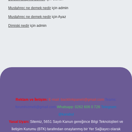
Mustahrec ne demek nedir
için
admin
Mustahrec ne demek nedir
için
Ayaz
Dimiski nedir
için
admin
://tulipbett.net/
Reklam ve İletişim:
E-mail:
backlinkpaneli@gmail.com
Teams:
forumhizmeti@gmail.com
Whatsapp: 0262 606 0 726
Telegram:
@karabul
Yasal Uyarı:
Sitemiz, 5651 Sayılı Kanun gereğince Bilgi Teknolojileri ve
İletişim Kurumu (BTK) tarafından onaylanmış bir Yer Sağlayıcı olarak