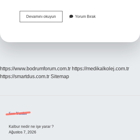
Köpekler
Devamını okuyun
Yorum Bırak
Için
Ağızlık
Ne
Işe
Yarar
https://www.bodrumforum.com.tr
https://medikalkolej.com.tr
https://smartdus.com.tr
Sitemap
Sidebar
Son Yazılar
Kalbur nedir ne işe yarar ?
Ağustos 7, 2026