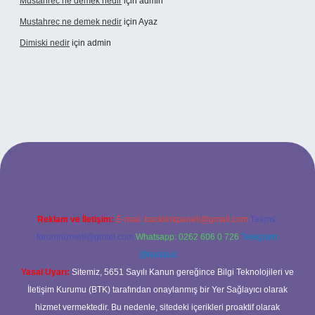
Mustahrec ne demek nedir
için
admin
Mustahrec ne demek nedir
için
Ayaz
Dimiski nedir
için
admin
elexbet güncel adresi
https://tulipbett.net/
Reklam ve İletişim:
E-mail:
backlinkpaneli@gmail.com
Teams:
forumhizmeti@gmail.com
Whatsapp: 0262 606 0 726
Telegram:
@karabul
Yasal Uyarı:
Sitemiz, 5651 Sayılı Kanun gereğince Bilgi Teknolojileri ve
İletişim Kurumu (BTK) tarafından onaylanmış bir Yer Sağlayıcı olarak
hizmet vermektedir. Bu nedenle, sitedeki içerikleri proaktif olarak