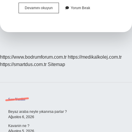
Erenlerin
Devamını okuyun
Yorum Bırak
Sağı
Solu
Belli
Olmaz
Ne
Demek
https://www.bodrumforum.com.tr
https://medikalkolej.com.tr
https://smartdus.com.tr
Sitemap
Sidebar
Son Yazılar
Beyaz araba neyle yıkanırsa parlar ?
Ağustos 6, 2026
Kavanin ne ?
Ağustos 5, 2026