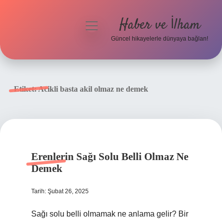
Haber ve İlham
menüyü
aç
Güncel hikayelerle dünyaya bağlan!
Anasayfa
Gizlilik Politikası
Etiket:
Acikli basta akil olmaz ne demek
Yasal Uyarı
Hakkımızda
Erenlerin Sağı Solu Belli Olmaz Ne
Demek
Tarih: Şubat 26, 2025
Sağı solu belli olmamak ne anlama gelir? Bir