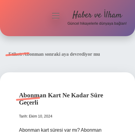
Haber ve İlham
menüyü
aç
Güncel hikayelerle dünyaya bağlan!
Anasayfa
Gizlilik Politikası
Etiket:
Abonman sonraki aya devrediyor mu
Yasal Uyarı
Hakkımızda
Abonman Kart Ne Kadar Süre
Geçerli
Tarih: Ekim 10, 2024
Abonman kart süresi var mı? Abonman