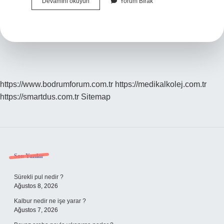
Abonman
Devamını okuyun
Yorum Bırak
Kart
Ne
Kadar
Süre
Geçerli
https://www.bodrumforum.com.tr
https://medikalkolej.com.tr
https://smartdus.com.tr
Sitemap
Sidebar
Son Yazılar
Sürekli pul nedir ?
Ağustos 8, 2026
Kalbur nedir ne işe yarar ?
Ağustos 7, 2026