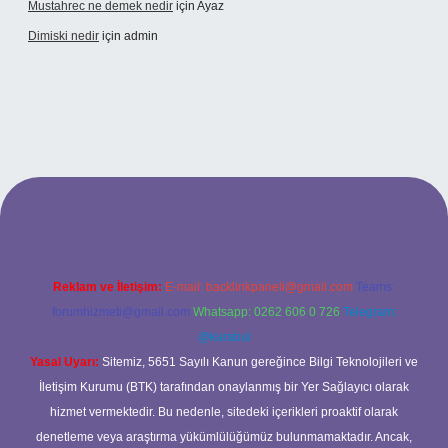
Mustahrec ne demek nedir
için
Ayaz
Dimiski nedir
için
admin
s://tulipbett.net/
Reklam ve İletişim:
E-mail:
backlinkpaneli@gmail.com
Teams:
forumhizmeti@gmail.com
Whatsapp: 0262 606 0 726
Telegram:
@karabul
Yasal Uyarı:
Sitemiz, 5651 Sayılı Kanun gereğince Bilgi Teknolojileri ve
İletişim Kurumu (BTK) tarafından onaylanmış bir Yer Sağlayıcı olarak
hizmet vermektedir. Bu nedenle, sitedeki içerikleri proaktif olarak
denetleme veya araştırma yükümlülüğümüz bulunmamaktadır. Ancak,