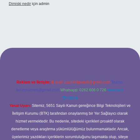
Dimiski nedir
için
admin
s://tulipbett.net/
Reklam ve İletişim:
E-mail:
backlinkpaneli@gmail.com
Teams:
forumhizmeti@gmail.com
Whatsapp: 0262 606 0 726
Telegram:
@karabul
Yasal Uyarı:
Sitemiz, 5651 Sayılı Kanun gereğince Bilgi Teknolojileri ve
İletişim Kurumu (BTK) tarafından onaylanmış bir Yer Sağlayıcı olarak
hizmet vermektedir. Bu nedenle, sitedeki içerikleri proaktif olarak
denetleme veya araştırma yükümlülüğümüz bulunmamaktadır. Ancak,
üyelerimiz yazdıkları içeriklerin sorumluluğunu taşımakta olup, siteye