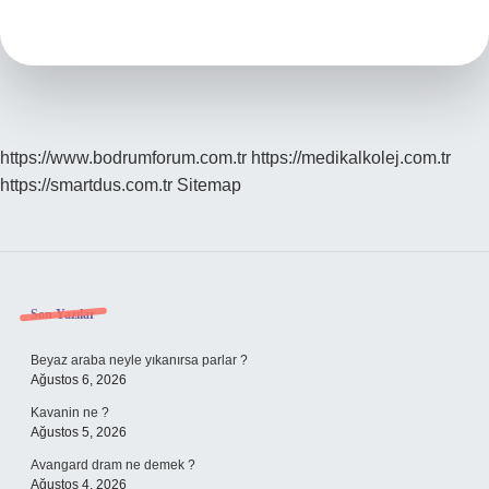
Nasıl
Yorumlanır
https://www.bodrumforum.com.tr
https://medikalkolej.com.tr
https://smartdus.com.tr
Sitemap
Sidebar
Son Yazılar
Beyaz araba neyle yıkanırsa parlar ?
Ağustos 6, 2026
Kavanin ne ?
Ağustos 5, 2026
Avangard dram ne demek ?
Ağustos 4, 2026