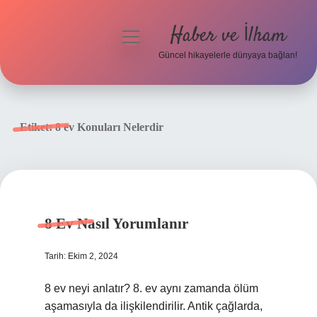
Haber ve İlham
menüyü
aç
Güncel hikayelerle dünyaya bağlan!
Anasayfa
Gizlilik Politikası
Etiket:
8 ev Konuları Nelerdir
Yasal Uyarı
Hakkımızda
8 Ev Nasıl Yorumlanır
Tarih: Ekim 2, 2024
8 ev neyi anlatır? 8. ev aynı zamanda ölüm
aşamasıyla da ilişkilendirilir. Antik çağlarda,