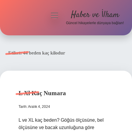
Haber ve İlham
menüyü
aç
Güncel hikayelerle dünyaya bağlan!
Anasayfa
Gizlilik Politikası
Etiket:
44 beden kaç kilodur
Yasal Uyarı
Hakkımızda
L Xl Kaç Numara
Tarih: Aralık 4, 2024
L ve XL kaç beden? Göğüs ölçüsüne, bel
ölçüsüne ve bacak uzunluğuna göre