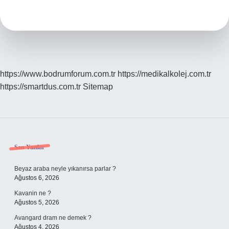
Kaç
Numara
https://www.bodrumforum.com.tr
https://medikalkolej.com.tr
https://smartdus.com.tr
Sitemap
Sidebar
Son Yazılar
Beyaz araba neyle yıkanırsa parlar ?
Ağustos 6, 2026
Kavanin ne ?
Ağustos 5, 2026
Avangard dram ne demek ?
Ağustos 4, 2026