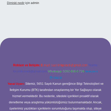
Dimiski nedir
için
admin
://tulipbett.net/
Reklam ve İletişim:
E-mail:
backlinkpaneli@gmail.com
Teams:
forumhizmeti@gmail.com
Whatsapp: 0262 606 0 726
Telegram:
@karabul
Yasal Uyarı:
Sitemiz, 5651 Sayılı Kanun gereğince Bilgi Teknolojileri ve
İletişim Kurumu (BTK) tarafından onaylanmış bir Yer Sağlayıcı olarak
hizmet vermektedir. Bu nedenle, sitedeki içerikleri proaktif olarak
denetleme veya araştırma yükümlülüğümüz bulunmamaktadır. Ancak,
üyelerimiz yazdıkları içeriklerin sorumluluğunu taşımakta olup, siteye