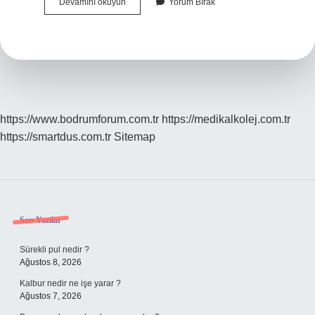
Üç
Devamını okuyun
Yorum Bırak
Boyutlu
Çizim
Nedir
https://www.bodrumforum.com.tr
https://medikalkolej.com.tr
https://smartdus.com.tr
Sitemap
Sidebar
Son Yazılar
Sürekli pul nedir ?
Ağustos 8, 2026
Kalbur nedir ne işe yarar ?
Ağustos 7, 2026