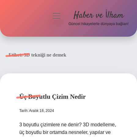
Haber ve İlham
menüyü
aç
Güncel hikayelerle dünyaya bağlan!
Anasayfa
Gizlilik Politikası
Etiket:
3D tekniği ne demek
Yasal Uyarı
Hakkımızda
Üç Boyutlu Çizim Nedir
Tarih: Aralık 18, 2024
3 boyutlu çizimlere ne denir? 3D modelleme,
üç boyutlu bir ortamda nesneler, yapılar ve