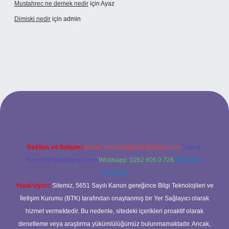
Mustahrec ne demek nedir
için
Ayaz
Dimiski nedir
için
admin
xbet güncel adresi
https://tulipbett.net/
Reklam ve İletişim:
E-mail:
backlinkpaneli@gmail.com
Teams:
forumhizmeti@gmail.com
Whatsapp: 0262 606 0 726
Telegram:
@karabul
Yasal Uyarı:
Sitemiz, 5651 Sayılı Kanun gereğince Bilgi Teknolojileri ve
İletişim Kurumu (BTK) tarafından onaylanmış bir Yer Sağlayıcı olarak
hizmet vermektedir. Bu nedenle, sitedeki içerikleri proaktif olarak
denetleme veya araştırma yükümlülüğümüz bulunmamaktadır. Ancak,