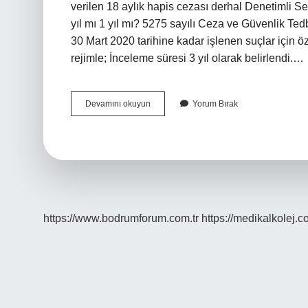
verilen 18 aylık hapis cezası derhal Denetimli Se
yıl mı 1 yıl mı? 5275 sayılı Ceza ve Güvenlik Te
30 Mart 2020 tarihine kadar işlenen suçlar için özel
rejimle; İnceleme süresi 3 yıl olarak belirlendi.…
Cinsel
Devamını okuyun
Yorum Bırak
Suçların
Denetimi
Kaç
Yıldır
https://www.bodrumforum.com.tr
https://medikalkolej.c