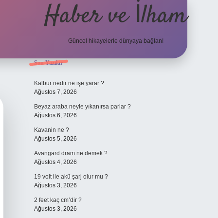
Haber ve İlham
Güncel hikayelerle dünyaya bağlan!
Sidebar
Son Yazılar
elexbet güncel adresi
https://tulipbet
Kalbur nedir ne işe yarar ?
Ağustos 7, 2026
Beyaz araba neyle yıkanırsa parlar ?
Ağustos 6, 2026
Kavanin ne ?
Ağustos 5, 2026
Avangard dram ne demek ?
Ağustos 4, 2026
19 volt ile akü şarj olur mu ?
Ağustos 3, 2026
2 feet kaç cm’dir ?
Ağustos 3, 2026