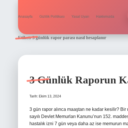
Anasayfa
Gizlilik Politikası
Yasal Uyarı
Hakkımızda
Etiket:
3 günlük rapor parası nasıl hesaplanır
3 Günlük Raporun K
Tarih: Ekim 13, 2024
3 gün rapor alınca maaştan ne kadar kesilir? B
sayılı Devlet Memurları Kanunu’nun 152. maddes
hastalık izni 7 gün veya daha az ise memurun ma