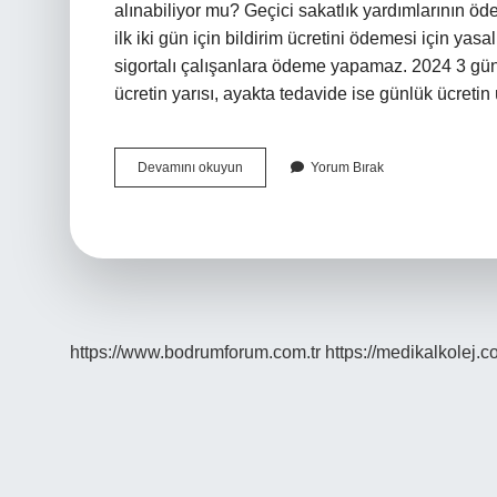
alınabiliyor mu? Geçici sakatlık yardımlarının ö
ilk iki gün için bildirim ücretini ödemesi için yasa
sigortalı çalışanlara ödeme yapamaz. 2024 3 gün
ücretin yarısı, ayakta tedavide ise günlük ücretin
3
Devamını okuyun
Yorum Bırak
Günlük
Raporun
Kaç
Günü
Ödenir
https://www.bodrumforum.com.tr
https://medikalkolej.c