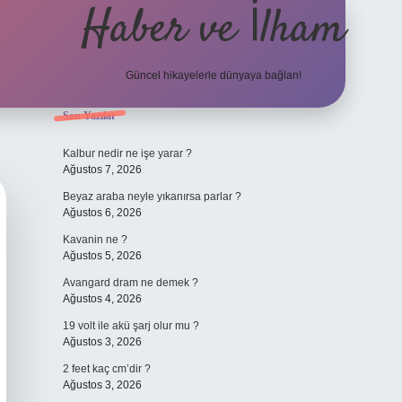
Haber ve İlham
Güncel hikayelerle dünyaya bağlan!
Sidebar
Son Yazılar
elexbet güncel ad
Kalbur nedir ne işe yarar ?
Ağustos 7, 2026
Beyaz araba neyle yıkanırsa parlar ?
Ağustos 6, 2026
Kavanin ne ?
Ağustos 5, 2026
Avangard dram ne demek ?
Ağustos 4, 2026
19 volt ile akü şarj olur mu ?
Ağustos 3, 2026
2 feet kaç cm’dir ?
Ağustos 3, 2026