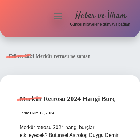
Haber ve İlham
menüyü
aç
Güncel hikayelerle dünyaya bağlan!
Anasayfa
Gizlilik Politikası
Etiket:
2024 Merkür retrosu ne zaman
Yasal Uyarı
Hakkımızda
Merkür Retrosu 2024 Hangi Burç
Tarih: Ekim 12, 2024
Merkür retrosu 2024 hangi burçları
etkileyecek? Bütünsel Astrolog Duygu Demir