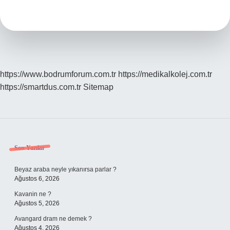
2024
Hangi
Burç
https://www.bodrumforum.com.tr
https://medikalkolej.com.tr
https://smartdus.com.tr
Sitemap
Sidebar
Son Yazılar
Beyaz araba neyle yıkanırsa parlar ?
Ağustos 6, 2026
Kavanin ne ?
Ağustos 5, 2026
Avangard dram ne demek ?
Ağustos 4, 2026