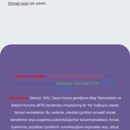
Dimiski nedir
için
admin
t güncel adresi
https://tulipbett.net/
Reklam ve İletişim:
E-mail:
backlinkpaneli@gmail.com
Teams:
forumhizmeti@gmail.com
Whatsapp: 0262 606 0 726
Telegram:
@karabul
Yasal Uyarı:
Sitemiz, 5651 Sayılı Kanun gereğince Bilgi Teknolojileri ve
İletişim Kurumu (BTK) tarafından onaylanmış bir Yer Sağlayıcı olarak
hizmet vermektedir. Bu nedenle, sitedeki içerikleri proaktif olarak
denetleme veya araştırma yükümlülüğümüz bulunmamaktadır. Ancak,
üyelerimiz yazdıkları içeriklerin sorumluluğunu taşımakta olup, siteye