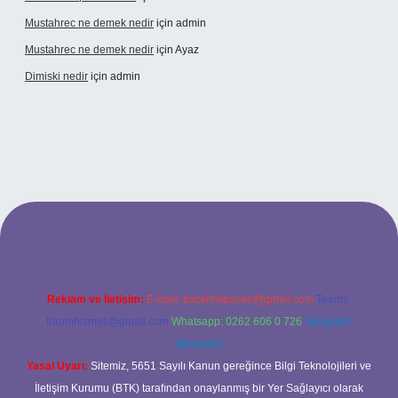
Mustahrec ne demek nedir
için
admin
Mustahrec ne demek nedir
için
Ayaz
Dimiski nedir
için
admin
t güncel adresi
https://tulipbett.net/
Reklam ve İletişim:
E-mail:
backlinkpaneli@gmail.com
Teams:
forumhizmeti@gmail.com
Whatsapp: 0262 606 0 726
Telegram:
@karabul
Yasal Uyarı:
Sitemiz, 5651 Sayılı Kanun gereğince Bilgi Teknolojileri ve
İletişim Kurumu (BTK) tarafından onaylanmış bir Yer Sağlayıcı olarak