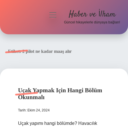
Haber ve İlham
menüyü
aç
Güncel hikayelerle dünyaya bağlan!
Anasayfa
Gizlilik Politikası
Etiket:
2 pilot ne kadar maaş alır
Yasal Uyarı
Hakkımızda
Uçak Yapmak Için Hangi Bölüm
Okunmalı
Tarih: Ekim 24, 2024
Uçak yapımı hangi bölümde? Havacılık