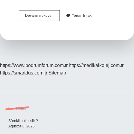
Uçak
Devamını okuyun
Yorum Bırak
Yapmak
Için
Hangi
Bölüm
Okunmalı
https://www.bodrumforum.com.tr
https://medikalkolej.com.tr
https://smartdus.com.tr
Sitemap
Sidebar
Son Yazılar
Sürekli pul nedir ?
Ağustos 8, 2026