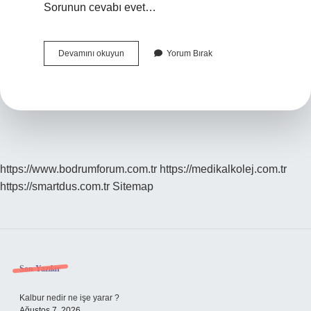
Sorunun cevabı evet…
Ders
Devamını okuyun
Yorum Bırak
Dönemi
Bitmeden
Teze
Geçilir
Mi
https://www.bodrumforum.com.tr
https://medikalkolej.com.tr
https://smartdus.com.tr
Sitemap
Sidebar
Son Yazılar
Kalbur nedir ne işe yarar ?
Ağustos 7, 2026