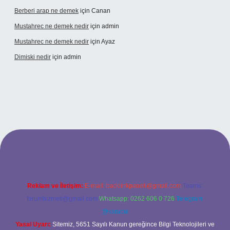
Berberi arap ne demek
için
Canan
Mustahrec ne demek nedir
için
admin
Mustahrec ne demek nedir
için
Ayaz
Dimiski nedir
için
admin
s://tulipbett.net/
Reklam ve İletişim:
E-mail:
backlinkpaneli@gmail.com
Teams:
forumhizmeti@gmail.com
Whatsapp: 0262 606 0 726
Telegram:
@karabul
Yasal Uyarı:
Sitemiz, 5651 Sayılı Kanun gereğince Bilgi Teknolojileri ve