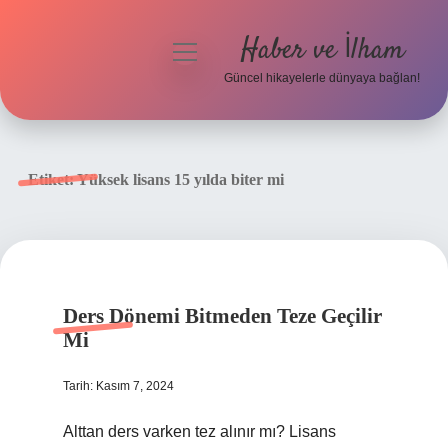
Haber ve İlham
menüyü
aç
Güncel hikayelerle dünyaya bağlan!
Anasayfa
Gizlilik Politikası
Etiket:
Yüksek lisans 15 yılda biter mi
Yasal Uyarı
Hakkımızda
Ders Dönemi Bitmeden Teze Geçilir
Mi
Tarih: Kasım 7, 2024
Alttan ders varken tez alınır mı? Lisans