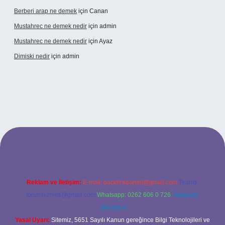
Berberi arap ne demek
için
Canan
Mustahrec ne demek nedir
için
admin
Mustahrec ne demek nedir
için
Ayaz
Dimiski nedir
için
admin
://tulipbett.net/
Reklam ve İletişim:
E-mail:
backlinkpaneli@gmail.com
Teams:
forumhizmeti@gmail.com
Whatsapp: 0262 606 0 726
Telegram:
@karabul
Yasal Uyarı:
Sitemiz, 5651 Sayılı Kanun gereğince Bilgi Teknolojileri ve