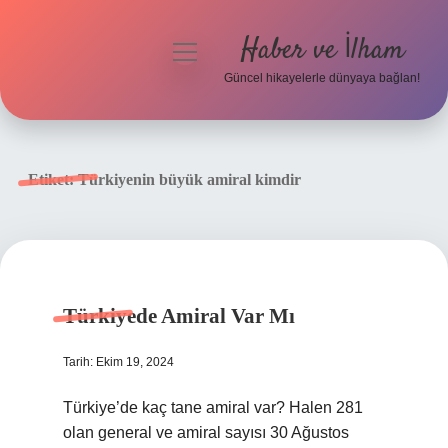
Haber ve İlham
menüyü
aç
Güncel hikayelerle dünyaya bağlan!
Anasayfa
Gizlilik Politikası
Etiket:
Türkiyenin büyük amiral kimdir
Yasal Uyarı
Hakkımızda
Türkiyede Amiral Var Mı
Tarih: Ekim 19, 2024
Türkiye’de kaç tane amiral var? Halen 281
olan general ve amiral sayısı 30 Ağustos