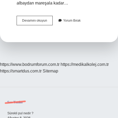
albaydan mareşala kadar…
Türkiyede
Devamını okuyun
Yorum Bırak
Amiral
Var
Mı
https://www.bodrumforum.com.tr
https://medikalkolej.com.tr
https://smartdus.com.tr
Sitemap
Sidebar
Son Yazılar
Sürekli pul nedir ?