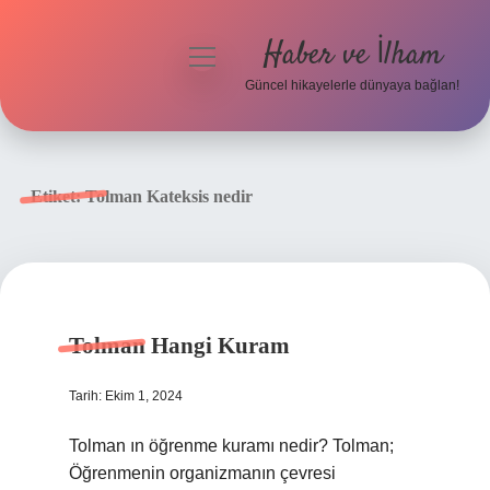
Haber ve İlham
menüyü
aç
Güncel hikayelerle dünyaya bağlan!
Anasayfa
Gizlilik Politikası
Etiket:
Tolman Kateksis nedir
Yasal Uyarı
Hakkımızda
Tolman Hangi Kuram
Tarih: Ekim 1, 2024
Tolman ın öğrenme kuramı nedir? Tolman;
Öğrenmenin organizmanın çevresi