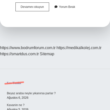
Tolman
Devamını okuyun
Yorum Bırak
Hangi
Kuram
https://www.bodrumforum.com.tr
https://medikalkolej.com.tr
https://smartdus.com.tr
Sitemap
Sidebar
Son Yazılar
Beyaz araba neyle yıkanırsa parlar ?
Ağustos 6, 2026
Kavanin ne ?
Ağustos 5, 2026