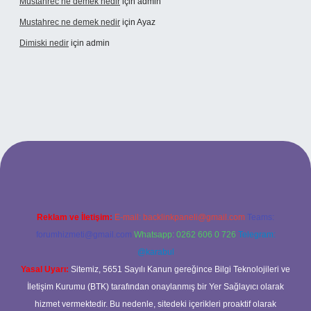
Mustahrec ne demek nedir
için
admin
Mustahrec ne demek nedir
için
Ayaz
Dimiski nedir
için
admin
://tulipbett.net/
Reklam ve İletişim:
E-mail:
backlinkpaneli@gmail.com
Teams:
forumhizmeti@gmail.com
Whatsapp: 0262 606 0 726
Telegram:
@karabul
Yasal Uyarı:
Sitemiz, 5651 Sayılı Kanun gereğince Bilgi Teknolojileri ve
İletişim Kurumu (BTK) tarafından onaylanmış bir Yer Sağlayıcı olarak
hizmet vermektedir. Bu nedenle, sitedeki içerikleri proaktif olarak