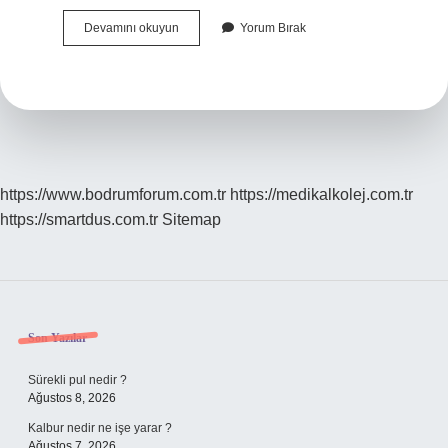
Arapça
Devamını okuyun
Yorum Bırak
Teveccühünüz
Ne
Demek
https://www.bodrumforum.com.tr
https://medikalkolej.com.tr
https://smartdus.com.tr
Sitemap
Sidebar
Son Yazılar
Sürekli pul nedir ?
Ağustos 8, 2026
Kalbur nedir ne işe yarar ?
Ağustos 7, 2026