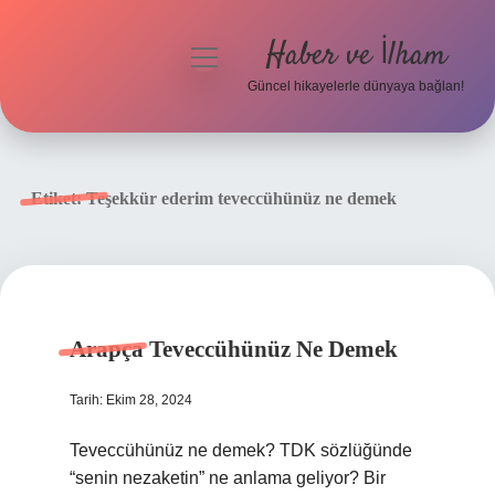
Haber ve İlham
menüyü
aç
Güncel hikayelerle dünyaya bağlan!
Anasayfa
Gizlilik Politikası
Etiket:
Teşekkür ederim teveccühünüz ne demek
Yasal Uyarı
Hakkımızda
Arapça Teveccühünüz Ne Demek
Tarih: Ekim 28, 2024
Teveccühünüz ne demek? TDK sözlüğünde
“senin nezaketin” ne anlama geliyor? Bir