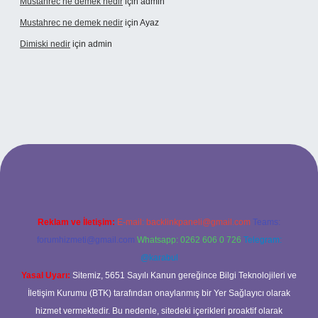
Mustahrec ne demek nedir
için
admin
Mustahrec ne demek nedir
için
Ayaz
Dimiski nedir
için
admin
t güncel adresi
https://tulipbett.net/
Reklam ve İletişim:
E-mail:
backlinkpaneli@gmail.com
Teams:
forumhizmeti@gmail.com
Whatsapp: 0262 606 0 726
Telegram:
@karabul
Yasal Uyarı:
Sitemiz, 5651 Sayılı Kanun gereğince Bilgi Teknolojileri ve
İletişim Kurumu (BTK) tarafından onaylanmış bir Yer Sağlayıcı olarak
hizmet vermektedir. Bu nedenle, sitedeki içerikleri proaktif olarak