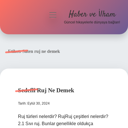
Haber ve İlham
menüyü
aç
Güncel hikayelerle dünyaya bağlan!
Anasayfa
Gizlilik Politikası
Etiket:
Saten ruj ne demek
Yasal Uyarı
Hakkımızda
Sedefli Ruj Ne Demek
Tarih: Eylül 30, 2024
Ruj türleri nelerdir? RujRuj çeşitleri nelerdir?
2.1 Sıvı ruj. Bunlar genellikle oldukça