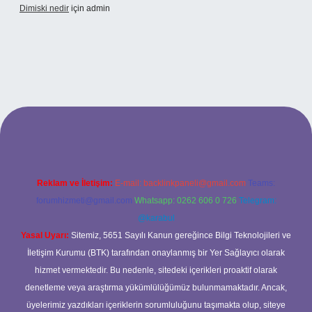
Dimiski nedir
için
admin
lexbet güncel adresi
https://tulipbett.net/
Reklam ve İletişim:
E-mail:
backlinkpaneli@gmail.com
Teams:
forumhizmeti@gmail.com
Whatsapp: 0262 606 0 726
Telegram:
@karabul
Yasal Uyarı:
Sitemiz, 5651 Sayılı Kanun gereğince Bilgi Teknolojileri ve
İletişim Kurumu (BTK) tarafından onaylanmış bir Yer Sağlayıcı olarak
hizmet vermektedir. Bu nedenle, sitedeki içerikleri proaktif olarak
denetleme veya araştırma yükümlülüğümüz bulunmamaktadır. Ancak,
üyelerimiz yazdıkları içeriklerin sorumluluğunu taşımakta olup, siteye