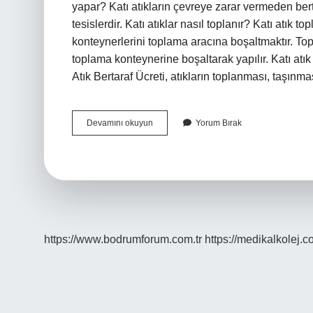
yapar? Katı atıkların çevreye zarar vermeden ber
tesislerdir. Katı atıklar nasıl toplanır? Katı atık 
konteynerlerini toplama aracına boşaltmaktır. To
toplama konteynerine boşaltarak yapılır. Katı atık 
Atık Bertaraf Ücreti, atıkların toplanması, taşınm
Katı
Devamını okuyun
Yorum Bırak
Atık
Bertaraf
Tesisi
Nasıl
Çalışır
https://www.bodrumforum.com.tr
https://medikalkolej.c