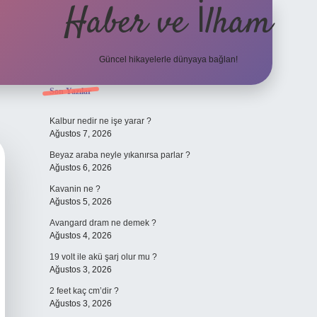
Haber ve İlham
Güncel hikayelerle dünyaya bağlan!
Sidebar
Son Yazılar
elexbet güncel adresi
https://tulipbet
Kalbur nedir ne işe yarar ?
Ağustos 7, 2026
Beyaz araba neyle yıkanırsa parlar ?
Ağustos 6, 2026
Kavanin ne ?
Ağustos 5, 2026
Avangard dram ne demek ?
Ağustos 4, 2026
19 volt ile akü şarj olur mu ?
Ağustos 3, 2026
2 feet kaç cm’dir ?
Ağustos 3, 2026