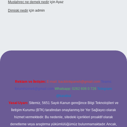
Mustahrec ne demek nedir
için
Ayaz
Dimiski nedir
için
admin
://tulipbett.net/
Reklam ve İletişim:
E-mail:
backlinkpaneli@gmail.com
Teams:
forumhizmeti@gmail.com
Whatsapp: 0262 606 0 726
Telegram:
@karabul
Yasal Uyarı:
Sitemiz, 5651 Sayılı Kanun gereğince Bilgi Teknolojileri ve
İletişim Kurumu (BTK) tarafından onaylanmış bir Yer Sağlayıcı olarak
hizmet vermektedir. Bu nedenle, sitedeki içerikleri proaktif olarak
denetleme veya araştırma yükümlülüğümüz bulunmamaktadır. Ancak,