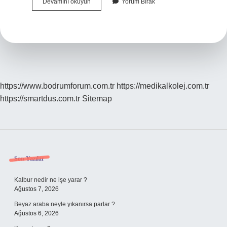
Edebiyatta
Devamını okuyun
Yorum Bırak
Ağız
Özelliği
Nedir
https://www.bodrumforum.com.tr
https://medikalkolej.com.tr
https://smartdus.com.tr
Sitemap
Sidebar
Son Yazılar
Kalbur nedir ne işe yarar ?
Ağustos 7, 2026
Beyaz araba neyle yıkanırsa parlar ?
Ağustos 6, 2026