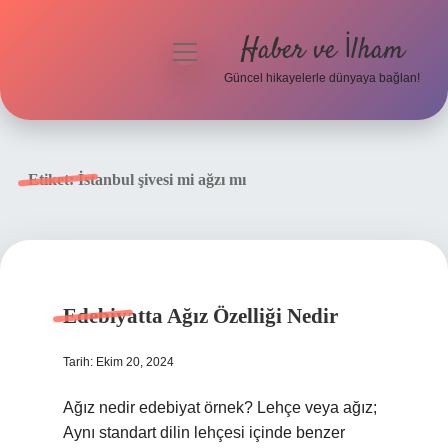
Haber ve İlham
menüyü
aç
Güncel hikayelerle dünyaya bağlan!
Anasayfa
Gizlilik Politikası
Etiket:
İstanbul şivesi mi ağzı mı
Yasal Uyarı
Hakkımızda
Edebiyatta Ağız Özelliği Nedir
Tarih: Ekim 20, 2024
Ağız nedir edebiyat örnek? Lehçe veya ağız;
Aynı standart dilin lehçesi içinde benzer