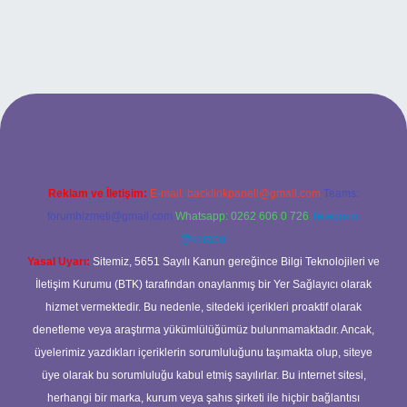
s://tulipbett.net/
Reklam ve İletişim:
E-mail:
backlinkpaneli@gmail.com
Teams:
forumhizmeti@gmail.com
Whatsapp: 0262 606 0 726
Telegram:
@karabul
Yasal Uyarı:
Sitemiz, 5651 Sayılı Kanun gereğince Bilgi Teknolojileri ve
İletişim Kurumu (BTK) tarafından onaylanmış bir Yer Sağlayıcı olarak
hizmet vermektedir. Bu nedenle, sitedeki içerikleri proaktif olarak
denetleme veya araştırma yükümlülüğümüz bulunmamaktadır. Ancak,
üyelerimiz yazdıkları içeriklerin sorumluluğunu taşımakta olup, siteye
üye olarak bu sorumluluğu kabul etmiş sayılırlar. Bu internet sitesi,
herhangi bir marka, kurum veya şahıs şirketi ile hiçbir bağlantısı