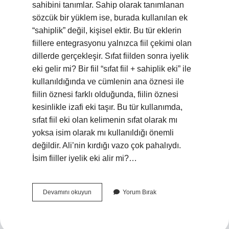
sahibini tanımlar. Sahip olarak tanımlanan
sözcük bir yüklem ise, burada kullanılan ek
“sahiplik” değil, kişisel ektir. Bu tür eklerin
fiillere entegrasyonu yalnızca fiil çekimi olan
dillerde gerçekleşir. Sıfat fiilden sonra iyelik
eki gelir mi? Bir fiil “sıfat fiil + sahiplik eki” ile
kullanıldığında ve cümlenin ana öznesi ile
fiilin öznesi farklı olduğunda, fiilin öznesi
kesinlikle izafi eki taşır. Bu tür kullanımda,
sıfat fiil eki olan kelimenin sıfat olarak mı
yoksa isim olarak mı kullanıldığı önemli
değildir. Ali’nin kırdığı vazo çok pahalıydı.
İsim fiiller iyelik eki alir mi?…
İYelik
Devamını okuyun
Yorum Bırak
Ekleri
Fiillere
Gelir
Mi