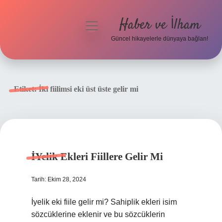
Haber ve İlham
menüyü
aç
Güncel hikayelerle dünyaya bağlan!
Anasayfa
Gizlilik Politikası
Etiket:
İki fiilimsi eki üst üste gelir mi
Yasal Uyarı
Hakkımızda
İYelik Ekleri Fiillere Gelir Mi
Tarih: Ekim 28, 2024
İyelik eki fiile gelir mi? Sahiplik ekleri isim
sözcüklerine eklenir ve bu sözcüklerin