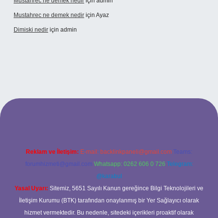
Mustahrec ne demek nedir
için
admin
Mustahrec ne demek nedir
için
Ayaz
Dimiski nedir
için
admin
://tulipbett.net/
Reklam ve İletişim:
E-mail:
backlinkpaneli@gmail.com
Teams:
forumhizmeti@gmail.com
Whatsapp: 0262 606 0 726
Telegram:
@karabul
Yasal Uyarı:
Sitemiz, 5651 Sayılı Kanun gereğince Bilgi Teknolojileri ve
İletişim Kurumu (BTK) tarafından onaylanmış bir Yer Sağlayıcı olarak
hizmet vermektedir. Bu nedenle, sitedeki içerikleri proaktif olarak