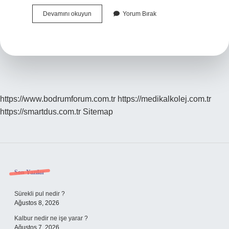
Erkek
Devamını okuyun
Yorum Bırak
Bebek
Belirtileri
Ne
Zaman
Başlar
https://www.bodrumforum.com.tr
https://medikalkolej.com.tr
https://smartdus.com.tr
Sitemap
Sidebar
Son Yazılar
Sürekli pul nedir ?
Ağustos 8, 2026
Kalbur nedir ne işe yarar ?
Ağustos 7, 2026