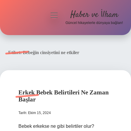
Haber ve İlham
menüyü
aç
Güncel hikayelerle dünyaya bağlan!
Anasayfa
Gizlilik Politikası
Etiket:
Bebeğin cinsiyetini ne etkiler
Yasal Uyarı
Hakkımızda
Erkek Bebek Belirtileri Ne Zaman
Başlar
Tarih: Ekim 15, 2024
Bebek erkekse ne gibi belirtiler olur?