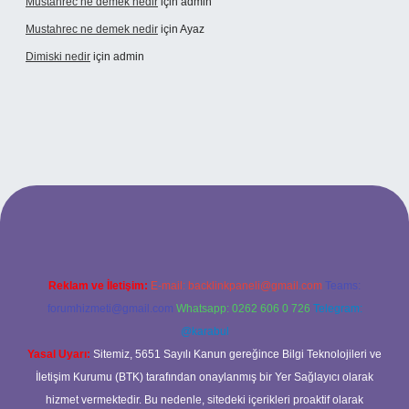
Mustahrec ne demek nedir
için
admin
Mustahrec ne demek nedir
için
Ayaz
Dimiski nedir
için
admin
://tulipbett.net/
Reklam ve İletişim:
E-mail:
backlinkpaneli@gmail.com
Teams:
forumhizmeti@gmail.com
Whatsapp: 0262 606 0 726
Telegram:
@karabul
Yasal Uyarı:
Sitemiz, 5651 Sayılı Kanun gereğince Bilgi Teknolojileri ve
İletişim Kurumu (BTK) tarafından onaylanmış bir Yer Sağlayıcı olarak
hizmet vermektedir. Bu nedenle, sitedeki içerikleri proaktif olarak