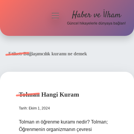
Haber ve İlham
menüyü
aç
Güncel hikayelerle dünyaya bağlan!
Anasayfa
Gizlilik Politikası
Etiket:
Bağlaşımcılık kuramı ne demek
Yasal Uyarı
Hakkımızda
Tolman Hangi Kuram
Tarih: Ekim 1, 2024
Tolman ın öğrenme kuramı nedir? Tolman;
Öğrenmenin organizmanın çevresi