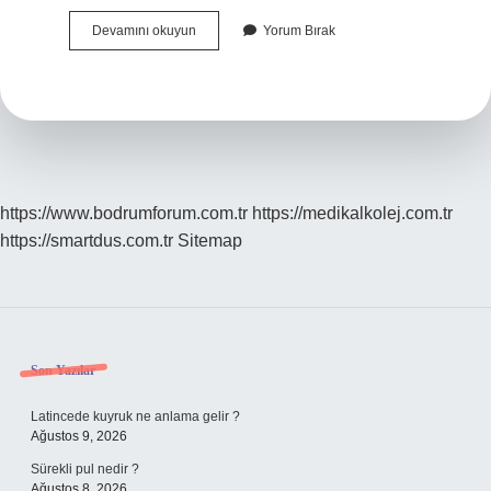
Tolman
Devamını okuyun
Yorum Bırak
Hangi
Kuram
https://www.bodrumforum.com.tr
https://medikalkolej.com.tr
https://smartdus.com.tr
Sitemap
Sidebar
Son Yazılar
Latincede kuyruk ne anlama gelir ?
Ağustos 9, 2026
Sürekli pul nedir ?
Ağustos 8, 2026