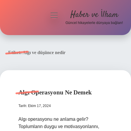
Haber ve İlham
menüyü
aç
Güncel hikayelerle dünyaya bağlan!
Anasayfa
Gizlilik Politikası
Etiket:
Algı ve düşünce nedir
Yasal Uyarı
Hakkımızda
Algı Operasyonu Ne Demek
Tarih: Ekim 17, 2024
Algı operasyonu ne anlama gelir?
Toplumların duygu ve motivasyonlarını,